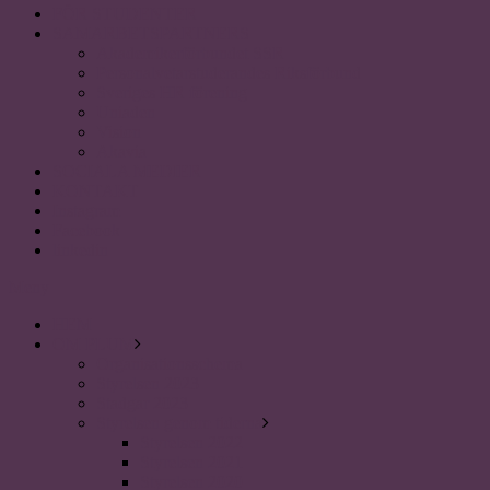
FÖR STUDENTER
SAMARBETSPARTNERS
Akademikerförbundet SSR
Personalvetarstuderandes Riksförbund
Sveriges HR förening
Uniaden
Vision
Akavia
SOCIALA MEDIER
KONTAKT
Instagram
Facebook
linkedin
Meny
HEM
OM PLUM
Organisationsschema
Styrelsen 2023
Stadgar 2023
Styrelsen genom tiderna
Styrelsen 2022
Styrelsen 2021
Styrelsen 2020