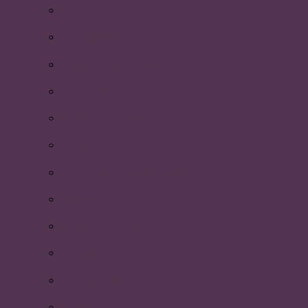
Månadens Plummare!
Återsparken 2019
Certifieringsutbildning med Cut-e
Evenemang Våren 2019
Månadens Plummare!
Åre 2019
UWC (Umeå World Cup) 2019
Nyhetsbrev mars 2019
Månadens Plummare!
Vårsittning 2019
Nyhetsbrev januari 2019
Månadens Plummare!