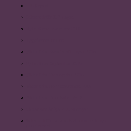
HR-Dagen!
Schema inför HR-dagen
Nyhetsbrev november 2016
Tygpåsarna är här!
Bilder från Reunionsittningen 2016
Nyhetsbrev September 2016
Bilder från Oscarsgalan 2016
Bilder från Norrlandsfesten 2016
Bilder från Temafesten 2016
Så var den årliga PLUM-dagen!
Schema inför personalvetarnas nollning!
(uppdaterad)