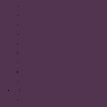
Morgonträning och frukostbuffé
P-riks årsmöte i Göteborg
Kickoff med styrelsen!
Återsparken av faddrarna!
Åre 2015!
Årsmötet 2015
Uniaden 2015
Beachvolleyboll
Föreläsning: CV och Personligt brev
2014
P-vetarnas julfirande 2014!