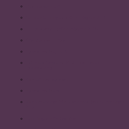
Glad midsommar!
Sammanfattning av Brännbollsyran 2016
PLUM spelar i Brännbollsyran 2016!
Årsmöte med P-riks
Nyhetsbrev Maj 2016
Tvåornas återspark 2016 – med temat
pyjamasparty!
Kick-off med styrelsen
Nyhetsbrev Mars
Video-reportage från p-vetarnas Beachturneringen
2015
Handlingar inför årsmötet