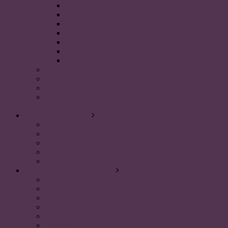
Styrelsen 2019
Styrelsen 2018
Styrelsen 2017
Styrelsen 2016
Styrelsen 2015
Styrelsen 2014
Styrelsen 2013
De olika posterna
Dokument
Styrdokument via Umeå studentkår
PLUM:s handlingsplan vid kränkande särbehandling
och trakasserier
FÖR STUDENTER
Fakta och historik om Umeå universitet
Personalvetarprogrammet
Medlemskap
Boende
Transport
SAMARBETSPARTNERS
Akademikerförbundet SSR
Personalvetarstuderandes Riksförbund
Sveriges HR förening
Uniaden
Vision
Akavia