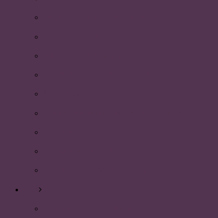
Utbytesstudier med Victoria och Stina
Återsparken 2017
Bilder från julsittningen.
Det här är PLUMs nya styrelse!
Årsmöte 6/2!
Vi tog hem guldet i Umeå World Cup (UWC)!
PLUM tog med studenterna på pulkarace!
Nyhetsbrev januari 2017
SÖK TILL PLUMS STYRELSE!
2016
Personalvetarnas julsitting!