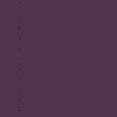
Reunionsittningen
Movember
HR-dagen
Nyhetsbrev Oktober 2017
Oktoberfest
Cykelfesten – 2017
Årets Nolla.
Nyhetsbrev September 2017
Vilken nollning!
Glad sommar!
Årets lärare.