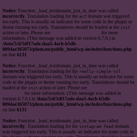
Notice
: Function _load_textdomain_just_in_time was called
incorrectly
. Translation loading for the
domain was triggered
acf
too early. This is usually an indicator for some code in the plugin or
theme running too early. Translations should be loaded at the
init
action or later. Please see
Debugging in WordPress
for more
information. (This message was added in version 6.7.0.) in
/data/5/d/5df17ade-daa5-4acb-b5d6-
8094ae365073/plum.nu/public_html/wp-includes/functions.php
on line
6131
Notice
: Function _load_textdomain_just_in_time was called
incorrectly
. Translation loading for the
really-simple-ssl
domain was triggered too early. This is usually an indicator for some
code in the plugin or theme running too early. Translations should be
loaded at the
action or later. Please see
Debugging in
init
WordPress
for more information. (This message was added in
version 6.7.0.) in
/data/5/d/5df17ade-daa5-4acb-b5d6-
8094ae365073/plum.nu/public_html/wp-includes/functions.php
on line
6131
Notice
: Function _load_textdomain_just_in_time was called
incorrectly
. Translation loading for the
domain
instagram-feed
was triggered too early. This is usually an indicator for some code in