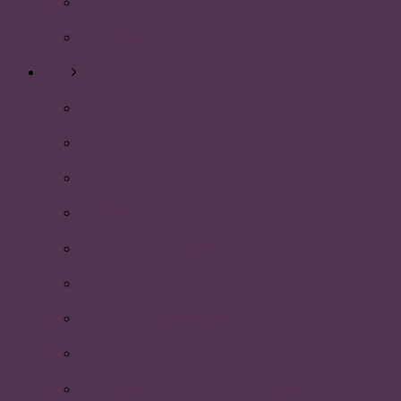
Umeå World Cup – i fotboll!
Kallelse till årsmötet 2016
2015
Halloweenfest 2015
Höstliga hälsningar
HR-dagen, P-riks årsmöte & finsittning på Rex
Nollning 2015
Årets lärare 2014-2015!
P-festen 2015
Första hjälpen-utbildning
Södertörns högskola
Föreläsning: Icke-verbal kommunikation