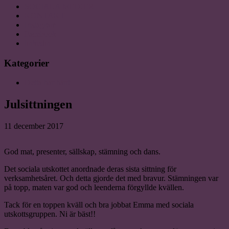
SOCIALA MEDIER
KONTAKT
Instagram
Facebook
linkedin
Kategorier
Detta har hänt
Julsittningen
11 december 2017
God mat, presenter, sällskap, stämning och dans.
Det sociala utskottet anordnade deras sista sittning för
verksamhetsåret. Och detta gjorde det med bravur. Stämningen var
på topp, maten var god och leenderna förgyllde kvällen.
Tack för en toppen kväll och bra jobbat Emma med sociala
utskottsgruppen. Ni är bäst!!