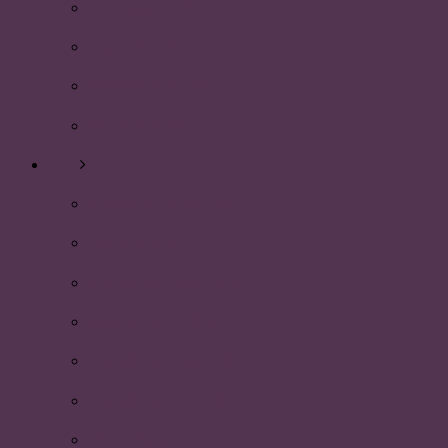
HR-dagen 2021
Inspark 2021
Bli medlem i PLUM
Styrelsen 2021
2020
Sök till styrelsen 2021!
Inspark 2020
Nyhetsbrev Mars 2020
Angående Covid-19
Nyhetsbrev Februari 2020
Nyhetsbrev Januari 2020
Plums styrelse 2020