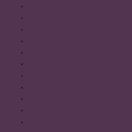
Nyhetsbrev september 2018
Insparken 2018
Oscarsgalan 2018
Nyhetsbrev augusti 2018
Brännbollsyran 2018
Årets lärare 2018
Träning inför Brännbollsyran
P-festen 2018
Nyhetsbrev april 2018
Återsparken