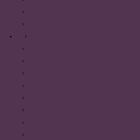
Nyhetsbrev december 2018
Månadens Plummare!
2018
Julsittningen 2018
Ansök till Styrelsen 2019!
Nyhetsbrev november 2018
Reunion 2018
HR dagen 2018
Nyhetsbrev oktober 2018
Cykelfesten HT18
Grilla med PLUM