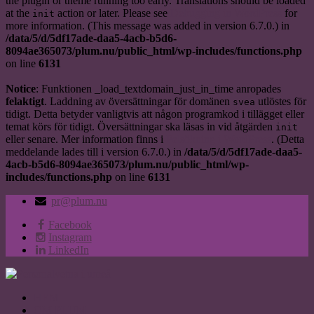
the plugin or theme running too early. Translations should be loaded
at the
action or later. Please see
Debugging in WordPress
for
init
more information. (This message was added in version 6.7.0.) in
/data/5/d/5df17ade-daa5-4acb-b5d6-
8094ae365073/plum.nu/public_html/wp-includes/functions.php
on line
6131
Notice
: Funktionen _load_textdomain_just_in_time anropades
felaktigt
. Laddning av översättningar för domänen
utlöstes för
svea
tidigt. Detta betyder vanligtvis att någon programkod i tillägget eller
temat körs för tidigt. Översättningar ska läsas in vid åtgärden
init
eller senare. Mer information finns i
Felsökning i WordPress
. (Detta
meddelande lades till i version 6.7.0.) in
/data/5/d/5df17ade-daa5-
4acb-b5d6-8094ae365073/plum.nu/public_html/wp-
includes/functions.php
on line
6131
pr@plum.nu
Facebook
Instagram
LinkedIn
HEM
OM PLUM