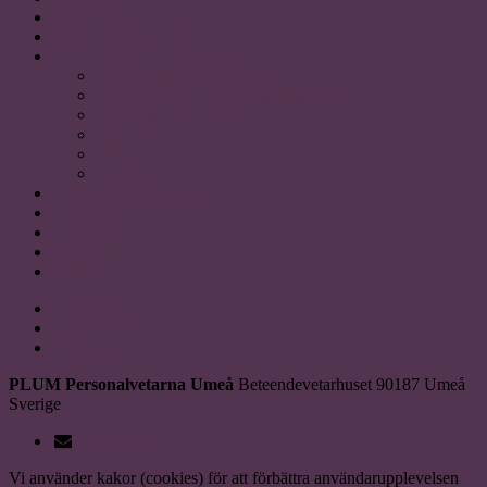
OM PLUM
FÖR STUDENTER
SAMARBETSPARTNERS
Akademikerförbundet SSR
Personalvetarstuderandes Riksförbund
Sveriges HR förening
Uniaden
Vision
Akavia
SOCIALA MEDIER
KONTAKT
Instagram
Facebook
linkedin
Facebook
Instagram
LinkedIn
PLUM Personalvetarna Umeå
Beteendevetarhuset
90187
Umeå
Sverige
pr@plum.nu
Vi använder kakor (cookies) för att förbättra användarupplevelsen