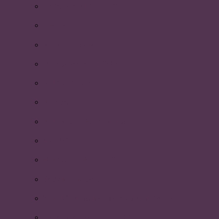
Nyhetsbrevet Maj 2017
Riks-P
P-riks på besök.
Nyhetsbrev April 2017
PLUM Hoodies
P-festen
PLUM-tube förverkligas
Åre 2017
Nyhetsbrev Mars 2017
BetSek sittningen.
Lunchföreläsning med Academic Work.
Nyhetsbrev Februari 2017