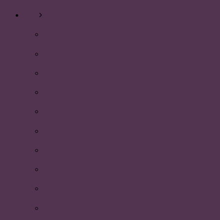
2019
Julsittningen 2019
Nyhetsbrev November
HR Dagen 2019
Reunion 2019
Nyhetsbrev Oktober
Oscarsgalan 2019
Nyhetsbrev September
P-festen 2019
Beachvolleyboll 2019
Nyhetsbrev April 2019