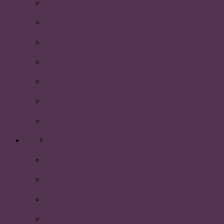
Nyhetsbrev mars 2018
Åre 2018
Beach party
Volleybollturnering
Umeå World Cup
Nyhetsbrev februari 2018
PLUMs nya styrelse
2017
Ansök till PLUM
Julsittningen
Mustaschkampen
Nyhetsbrev November 2017