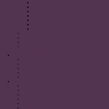
Styrelsen 2019
Styrelsen 2018
Styrelsen 2017
Styrelsen 2016
Styrelsen 2015
Styrelsen 2014
Styrelsen 2013
De olika posterna
Dokument
Styrdokument via Umeå studentkår
PLUM:s handlingsplan vid kränkande särbehandling
och trakasserier
FÖR STUDENTER
Fakta och historik om Umeå universitet
Personalvetarprogrammet
Medlemskap
Boende
Transport
SAMARBETSPARTNERS
Akademikerförbundet SSR
Personalvetarstuderandes Riksförbund
Sveriges HR förening
Uniaden
Vision
Akavia