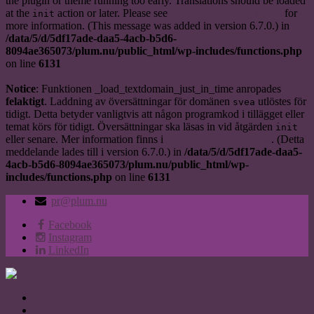
the plugin or theme running too early. Translations should be loaded
at the
action or later. Please see
Debugging in WordPress
for
init
more information. (This message was added in version 6.7.0.) in
/data/5/d/5df17ade-daa5-4acb-b5d6-
8094ae365073/plum.nu/public_html/wp-includes/functions.php
on line
6131
Notice
: Funktionen _load_textdomain_just_in_time anropades
felaktigt
. Laddning av översättningar för domänen
utlöstes för
svea
tidigt. Detta betyder vanligtvis att någon programkod i tillägget eller
temat körs för tidigt. Översättningar ska läsas in vid åtgärden
init
eller senare. Mer information finns i
Felsökning i WordPress
. (Detta
meddelande lades till i version 6.7.0.) in
/data/5/d/5df17ade-daa5-
4acb-b5d6-8094ae365073/plum.nu/public_html/wp-
includes/functions.php
on line
6131
pr@plum.nu
Facebook
Instagram
LinkedIn
HEM
OM PLUM