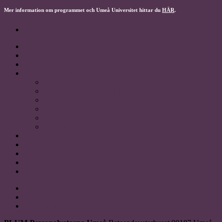
Mer information om programmet och Umeå Universitet hittar du
HÄR
.
HEM
OM PLUM
FÖR STUDENTER
SAMARBETSPARTNERS
Akademikerförbundet SSR
Personalvetarstuderandes Riksförbund
Sveriges HR förening
Uniaden
Vision
Akavia
SOCIALA MEDIER
KONTAKT
Instagram
Facebook
linkedin
Facebook
Instagram
LinkedIn