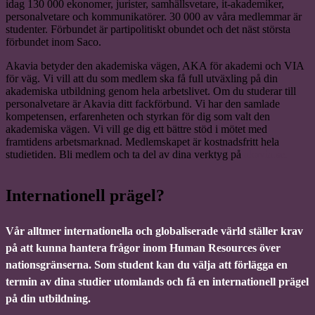
idag 130 000 ekonomer, jurister, samhällsvetare, it-akademiker,
personalvetare och kommunikatörer. 30 000 av våra medlemmar är
studenter. Förbundet är partipolitiskt obundet och det näst största
förbundet inom Saco.
Akavia betyder den akademiska vägen, AKA för akademi och VIA
för väg. Vi vill att du som medlem ska få full utväxling på din
akademiska utbildning genom hela arbetslivet. Om du studerar till
personalvetare är Akavia ditt fackförbund. Vi har den samlade
kompetensen, erfarenheten och styrkan för dig som valt den
akademiska vägen. Vi vill ge dig ett bättre stöd i mötet med
framtidens arbetsmarknad. Medlemskapet är kostnadsfritt hela
studietiden. Bli medlem och ta del av dina verktyg på
akavia.se.
Internationell prägel?
Vår alltmer internationella och globaliserade värld ställer krav
på att kunna hantera frågor inom Human Resources över
nationsgränserna. Som student kan du välja att förlägga en
termin av dina studier utomlands och få en internationell prägel
på din utbildning.