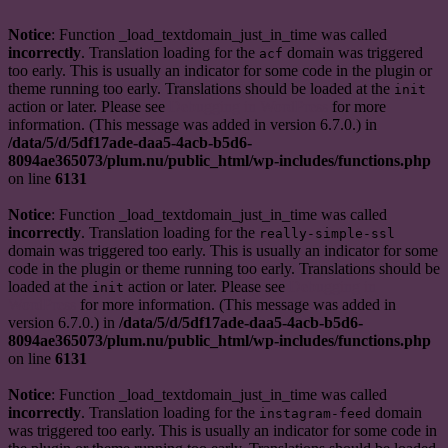
Notice
: Function _load_textdomain_just_in_time was called
incorrectly
. Translation loading for the
domain was triggered
acf
too early. This is usually an indicator for some code in the plugin or
theme running too early. Translations should be loaded at the
init
action or later. Please see
Debugging in WordPress
for more
information. (This message was added in version 6.7.0.) in
/data/5/d/5df17ade-daa5-4acb-b5d6-
8094ae365073/plum.nu/public_html/wp-includes/functions.php
on line
6131
Notice
: Function _load_textdomain_just_in_time was called
incorrectly
. Translation loading for the
really-simple-ssl
domain was triggered too early. This is usually an indicator for some
code in the plugin or theme running too early. Translations should be
loaded at the
action or later. Please see
Debugging in
init
WordPress
for more information. (This message was added in
version 6.7.0.) in
/data/5/d/5df17ade-daa5-4acb-b5d6-
8094ae365073/plum.nu/public_html/wp-includes/functions.php
on line
6131
Notice
: Function _load_textdomain_just_in_time was called
incorrectly
. Translation loading for the
domain
instagram-feed
was triggered too early. This is usually an indicator for some code in