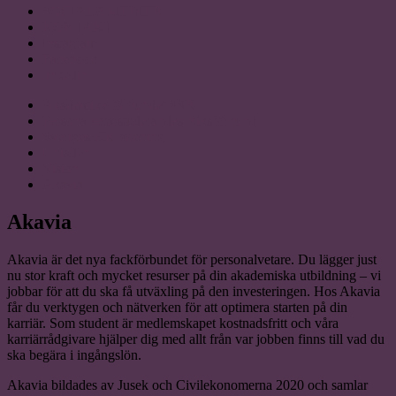
SOCIALA MEDIER
KONTAKT
Instagram
Facebook
linkedin
Akademikerförbundet SSR
Personalvetarstuderandes Riksförbund
Sveriges HR förening
Uniaden
Vision
Akavia
Akavia
Akavia är det nya fackförbundet för personalvetare. Du lägger just
nu stor kraft och mycket resurser på din akademiska utbildning – vi
jobbar för att du ska få utväxling på den investeringen. Hos Akavia
får du verktygen och nätverken för att optimera starten på din
karriär. Som student är medlemskapet kostnadsfritt och våra
karriärrådgivare hjälper dig med allt från var jobben finns till vad du
ska begära i ingångslön.
Akavia bildades av Jusek och Civilekonomerna 2020 och samlar