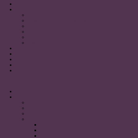
FÖR STUDENTER
SAMARBETSPARTNERS
Akademikerförbundet SSR
Personalvetarstuderandes Riksförbund
Sveriges HR förening
Uniaden
Vision
Akavia
SOCIALA MEDIER
KONTAKT
Instagram
Facebook
linkedin
Meny
HEM
OM PLUM
Organisationsschema
Styrelsen 2023
Stadgar 2023
Styrelsen genom tiderna
Styrelsen 2022
Styrelsen 2021
Styrelsen 2020