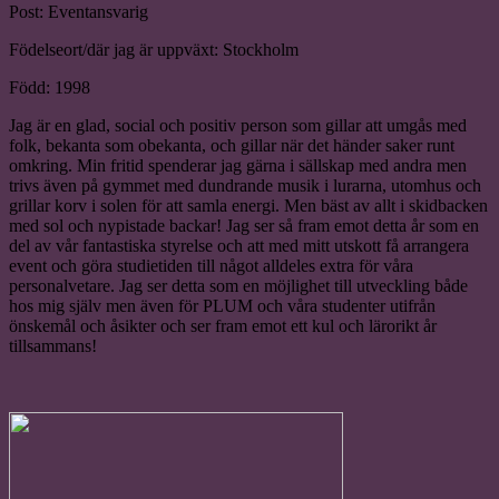
Post: Eventansvarig
Födelseort/där jag är uppväxt: Stockholm
Född: 1998
Jag är en glad, social och positiv person som gillar att umgås med
folk, bekanta som obekanta, och gillar när det händer saker runt
omkring. Min fritid spenderar jag gärna i sällskap med andra men
trivs även på gymmet med dundrande musik i lurarna, utomhus och
grillar korv i solen för att samla energi. Men bäst av allt i skidbacken
med sol och nypistade backar! Jag ser så fram emot detta år som en
del av vår fantastiska styrelse och att med mitt utskott få arrangera
event och göra studietiden till något alldeles extra för våra
personalvetare. Jag ser detta som en möjlighet till utveckling både
hos mig själv men även för PLUM och våra studenter utifrån
önskemål och åsikter och ser fram emot ett kul och lärorikt år
tillsammans!