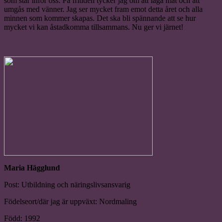
som står inför oss. På fritiden tycker jag om att laga mat och att
umgås med vänner. Jag ser mycket fram emot detta året och alla
minnen som kommer skapas. Det ska bli spännande att se hur
mycket vi kan åstadkomma tillsammans. Nu ger vi järnet!
Maria Hägglund
Post: Utbildning och näringslivsansvarig
Födelseort/där jag är uppväxt: Nordmaling
Född: 1992