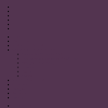
HEM
OM PLUM
FÖR STUDENTER
SAMARBETSPARTNERS
Akademikerförbundet SSR
Personalvetarstuderandes Riksförbund
Sveriges HR förening
Uniaden
Vision
Akavia
SOCIALA MEDIER
KONTAKT
Instagram
Facebook
linkedin
Facebook