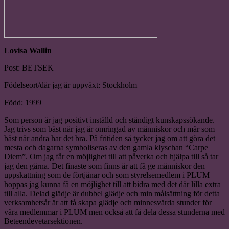
Lovisa Wallin
Post: BETSEK
Födelseort/där jag är uppväxt: Stockholm
Född: 1999
Som person är jag positivt inställd och ständigt kunskapssökande.
Jag trivs som bäst när jag är omringad av människor och mår som
bäst när andra har det bra. På fritiden så tycker jag om att göra det
mesta och dagarna symboliseras av den gamla klyschan “Carpe
Diem”. Om jag får en möjlighet till att påverka och hjälpa till så tar
jag den gärna. Det finaste som finns är att få ge människor den
uppskattning som de förtjänar och som styrelsemedlem i PLUM
hoppas jag kunna få en möjlighet till att bidra med det där lilla extra
till alla. Delad glädje är dubbel glädje och min målsättning för detta
verksamhetsår är att få skapa glädje och minnesvärda stunder för
våra medlemmar i PLUM men också att få dela dessa stunderna med
Beteendevetarsektionen.