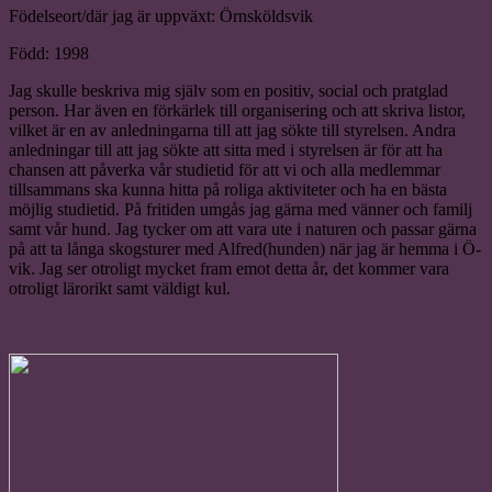
Födelseort/där jag är uppväxt: Örnsköldsvik
Född: 1998
Jag skulle beskriva mig själv som en positiv, social och pratglad
person. Har även en förkärlek till organisering och att skriva listor,
vilket är en av anledningarna till att jag sökte till styrelsen. Andra
anledningar till att jag sökte att sitta med i styrelsen är för att ha
chansen att påverka vår studietid för att vi och alla medlemmar
tillsammans ska kunna hitta på roliga aktiviteter och ha en bästa
möjlig studietid. På fritiden umgås jag gärna med vänner och familj
samt vår hund. Jag tycker om att vara ute i naturen och passar gärna
på att ta långa skogsturer med Alfred(hunden) när jag är hemma i Ö-
vik. Jag ser otroligt mycket fram emot detta år, det kommer vara
otroligt lärorikt samt väldigt kul.