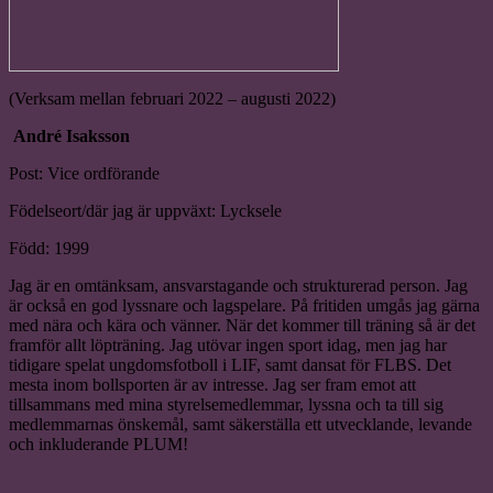
(Verksam mellan februari 2022 – augusti 2022)
André Isaksson
Post: Vice ordförande
Födelseort/där jag är uppväxt: Lycksele
Född: 1999
Jag är en omtänksam, ansvarstagande och strukturerad person. Jag
är också en god lyssnare och lagspelare. På fritiden umgås jag gärna
med nära och kära och vänner. När det kommer till träning så är det
framför allt löpträning. Jag utövar ingen sport idag, men jag har
tidigare spelat ungdomsfotboll i LIF, samt dansat för FLBS. Det
mesta inom bollsporten är av intresse. Jag ser fram emot att
tillsammans med mina styrelsemedlemmar, lyssna och ta till sig
medlemmarnas önskemål, samt säkerställa ett utvecklande, levande
och inkluderande PLUM!