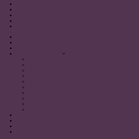
SOCIALA MEDIER
KONTAKT
Instagram
Facebook
linkedin
Organisationsschema
Styrelsen 2023
Stadgar 2023
Styrelsen genom tiderna
Styrelsen 2022
Styrelsen 2021
Styrelsen 2020
Styrelsen 2019
Styrelsen 2018
Styrelsen 2017
Styrelsen 2016
Styrelsen 2015
Styrelsen 2014
Styrelsen 2013
De olika posterna
Dokument
Styrdokument via Umeå studentkår
PLUM:s handlingsplan vid kränkande särbehandling och
trakasserier