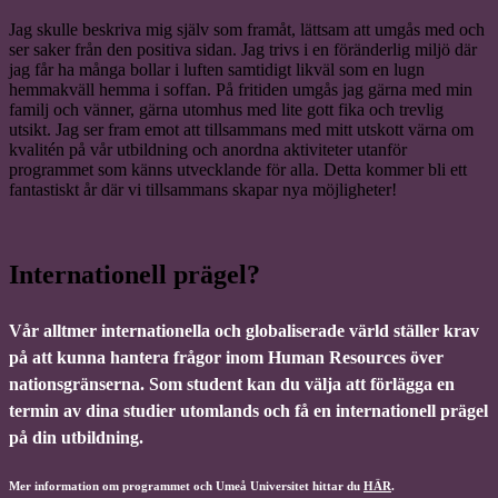
Jag skulle beskriva mig själv som framåt, lättsam att umgås med och
ser saker från den positiva sidan. Jag trivs i en föränderlig miljö där
jag får ha många bollar i luften samtidigt likväl som en lugn
hemmakväll hemma i soffan. På fritiden umgås jag gärna med min
familj och vänner, gärna utomhus med lite gott fika och trevlig
utsikt. Jag ser fram emot att tillsammans med mitt utskott värna om
kvalitén på vår utbildning och anordna aktiviteter utanför
programmet som känns utvecklande för alla. Detta kommer bli ett
fantastiskt år där vi tillsammans skapar nya möjligheter!
Internationell prägel?
Vår alltmer internationella och globaliserade värld ställer krav
på att kunna hantera frågor inom Human Resources över
nationsgränserna. Som student kan du välja att förlägga en
termin av dina studier utomlands och få en internationell prägel
på din utbildning.
Mer information om programmet och Umeå Universitet hittar du
HÄR
.