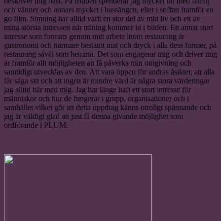
beskriver mig bäst. På fritiden spenderar jag mycket tid med familj
och vänner och annars mycket i bassängen, eller i soffan framför en
go film. Simning har alltid varit en stor del av mitt liv och ett av
mina största intressen när träning kommer in i bilden. Ett annat stort
intresse som formats genom mitt arbete inom restaurang är
gastronomi och närmare bestämt mat och dryck i alla dess former, på
restaurang såväl som hemma. Det som engagerar mig och driver mig
är framför allt möjligheten att få påverka min omgivning och
samtidigt utvecklas av den. Att vara öppen för andras åsikter, att alla
får säga sitt och att ingen är mindre värd är några stora värderingar
jag alltid bär med mig. Jag har länge haft ett stort intresse för
människor och hur de fungerar i grupp, organisationer och i
samhället vilket gör att detta uppdrag känns otroligt spännande och
jag är väldigt glad att just få denna givande möjlighet som
ordförande i PLUM.