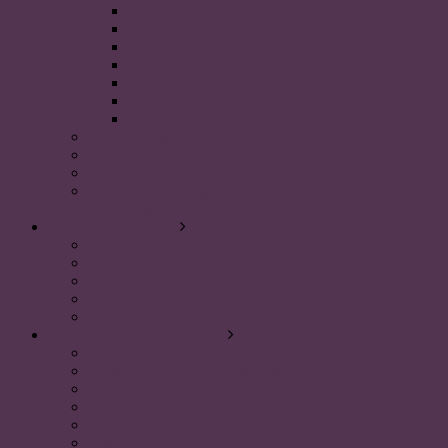
Styrelsen 2019
Styrelsen 2018
Styrelsen 2017
Styrelsen 2016
Styrelsen 2015
Styrelsen 2014
Styrelsen 2013
De olika posterna
Dokument
Styrdokument via Umeå studentkår
PLUM:s handlingsplan vid kränkande särbehandling
och trakasserier
FÖR STUDENTER
Fakta och historik om Umeå universitet
Personalvetarprogrammet
Medlemskap
Boende
Transport
SAMARBETSPARTNERS
Akademikerförbundet SSR
Personalvetarstuderandes Riksförbund
Sveriges HR förening
Uniaden
Vision
Akavia