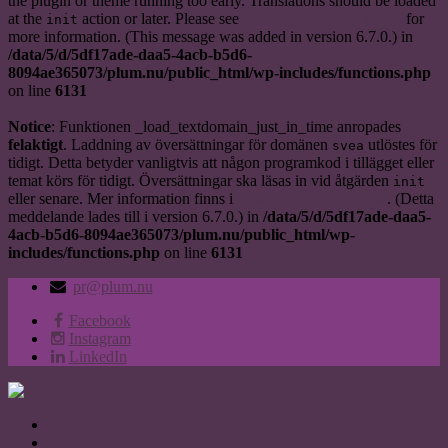
the plugin or theme running too early. Translations should be loaded
at the
action or later. Please see
Debugging in WordPress
for
init
more information. (This message was added in version 6.7.0.) in
/data/5/d/5df17ade-daa5-4acb-b5d6-
8094ae365073/plum.nu/public_html/wp-includes/functions.php
on line
6131
Notice
: Funktionen _load_textdomain_just_in_time anropades
felaktigt
. Laddning av översättningar för domänen
utlöstes för
svea
tidigt. Detta betyder vanligtvis att någon programkod i tillägget eller
temat körs för tidigt. Översättningar ska läsas in vid åtgärden
init
eller senare. Mer information finns i
Felsökning i WordPress
. (Detta
meddelande lades till i version 6.7.0.) in
/data/5/d/5df17ade-daa5-
4acb-b5d6-8094ae365073/plum.nu/public_html/wp-
includes/functions.php
on line
6131
pr@plum.nu
Facebook
Instagram
LinkedIn
HEM
OM PLUM