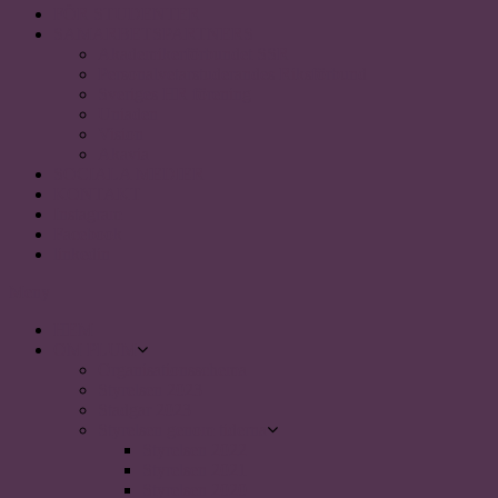
FÖR STUDENTER
SAMARBETSPARTNERS
Akademikerförbundet SSR
Personalvetarstuderandes Riksförbund
Sveriges HR förening
Uniaden
Vision
Akavia
SOCIALA MEDIER
KONTAKT
Instagram
Facebook
linkedin
Meny
HEM
OM PLUM
Organisationsschema
Styrelsen 2023
Stadgar 2023
Styrelsen genom tiderna
Styrelsen 2022
Styrelsen 2021
Styrelsen 2020