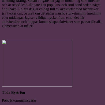
handlingskraftig. Sedan tidigare har jag en utbildning som inredare
och är också lead-sångare i ett pop, jazz och soul band sedan några
år tillbaka. En bra dag är en dag full av aktiviteter med människor
jag tycker om, oavsett om det gäller musik, styrketräning, inredning
eller middagar. Jag ser väldigt mycket fram emot det här
aktivitetsåret och hoppas kunna skapa aktiviteter som passar för alla.
Gemenskap är målet!
Tilda Byström
Post: Ekonomiansvarig