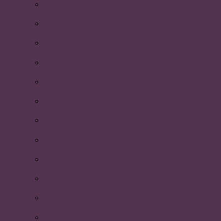
Grilla med PLUM
Nyhetsbrev september 2018
Insparken 2018
Oscarsgalan 2018
Nyhetsbrev augusti 2018
Brännbollsyran 2018
Årets lärare 2018
Träning inför Brännbollsyran
P-festen 2018
Nyhetsbrev april 2018
Återsparken