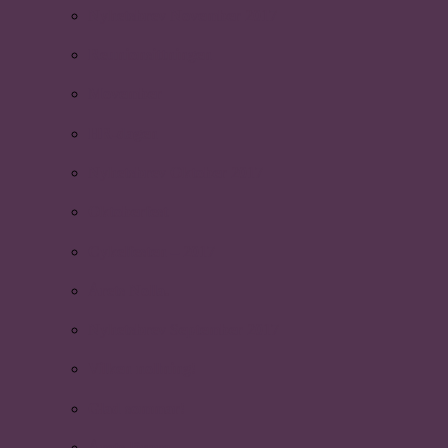
Nyhetsbrev November 2017
Reunionsittningen
Movember
HR-dagen
Nyhetsbrev Oktober 2017
Oktoberfest
Cykelfesten – 2017
Årets Nolla.
Nyhetsbrev September 2017
Vilken nollning!
Glad sommar!
Årets lärare.