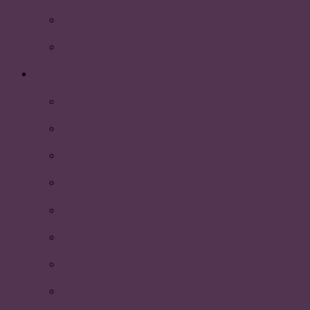
Umeå World Cup – i fotboll!
Kallelse till årsmötet 2016
2015
Halloweenfest 2015
Höstliga hälsningar
HR-dagen, P-riks årsmöte & finsittning på Rex
Nollning 2015
Årets lärare 2014-2015!
P-festen 2015
Första hjälpen-utbildning
Södertörns högskola