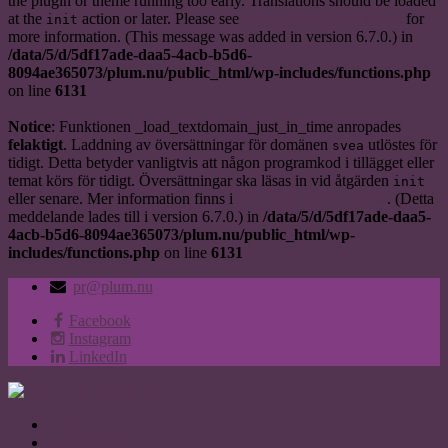
the plugin or theme running too early. Translations should be loaded
at the
action or later. Please see
Debugging in WordPress
for
init
more information. (This message was added in version 6.7.0.) in
/data/5/d/5df17ade-daa5-4acb-b5d6-
8094ae365073/plum.nu/public_html/wp-includes/functions.php
on line
6131
Notice
: Funktionen _load_textdomain_just_in_time anropades
felaktigt
. Laddning av översättningar för domänen
utlöstes för
svea
tidigt. Detta betyder vanligtvis att någon programkod i tillägget eller
temat körs för tidigt. Översättningar ska läsas in vid åtgärden
init
eller senare. Mer information finns i
Felsökning i WordPress
. (Detta
meddelande lades till i version 6.7.0.) in
/data/5/d/5df17ade-daa5-
4acb-b5d6-8094ae365073/plum.nu/public_html/wp-
includes/functions.php
on line
6131
pr@plum.nu
Facebook
Instagram
LinkedIn
HEM
OM PLUM