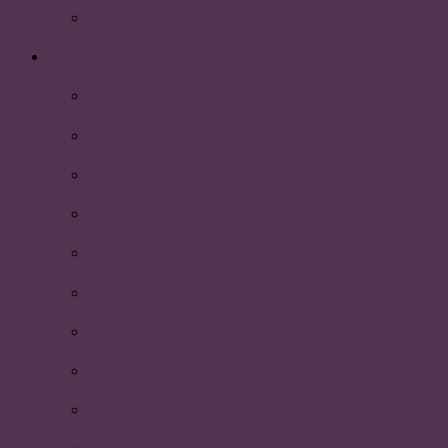
Plums styrelse 2020
2019
Julsittningen 2019
Nyhetsbrev November
HR Dagen 2019
Reunion 2019
Nyhetsbrev Oktober
Oscarsgalan 2019
Nyhetsbrev September
P-festen 2019
Beachvolleyboll 2019