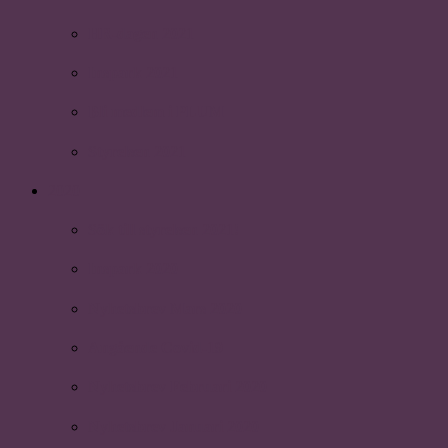
HR-dagen 2021
Inspark 2021
Bli medlem i PLUM
Styrelsen 2021
2020
Sök till styrelsen 2021!
Inspark 2020
Nyhetsbrev Mars 2020
Angående Covid-19
Nyhetsbrev Februari 2020
Nyhetsbrev Januari 2020