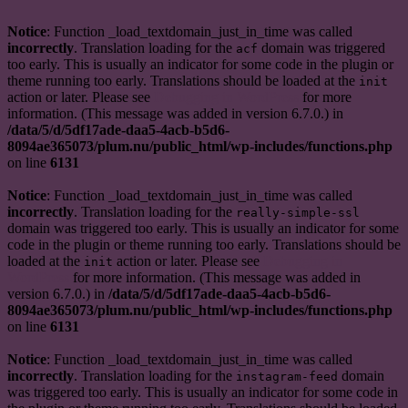
Notice
: Function _load_textdomain_just_in_time was called
incorrectly
. Translation loading for the
domain was triggered
acf
too early. This is usually an indicator for some code in the plugin or
theme running too early. Translations should be loaded at the
init
action or later. Please see
Debugging in WordPress
for more
information. (This message was added in version 6.7.0.) in
/data/5/d/5df17ade-daa5-4acb-b5d6-
8094ae365073/plum.nu/public_html/wp-includes/functions.php
on line
6131
Notice
: Function _load_textdomain_just_in_time was called
incorrectly
. Translation loading for the
really-simple-ssl
domain was triggered too early. This is usually an indicator for some
code in the plugin or theme running too early. Translations should be
loaded at the
action or later. Please see
Debugging in
init
WordPress
for more information. (This message was added in
version 6.7.0.) in
/data/5/d/5df17ade-daa5-4acb-b5d6-
8094ae365073/plum.nu/public_html/wp-includes/functions.php
on line
6131
Notice
: Function _load_textdomain_just_in_time was called
incorrectly
. Translation loading for the
domain
instagram-feed
was triggered too early. This is usually an indicator for some code in