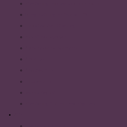
Föreläsning: Icke-verbal kommunikation
Morgonträning och frukostbuffé
P-riks årsmöte i Göteborg
Kickoff med styrelsen!
Återsparken av faddrarna!
Åre 2015!
Årsmötet 2015
Uniaden 2015
Beachvolleyboll
Föreläsning: CV och Personligt brev
2014
P-vetarnas julfirande 2014!