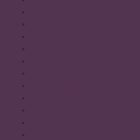
Nyhetsbrevet Maj 2017
Riks-P
P-riks på besök.
Nyhetsbrev April 2017
PLUM Hoodies
P-festen
PLUM-tube förverkligas
Åre 2017
Nyhetsbrev Mars 2017
BetSek sittningen.
Lunchföreläsning med Academic Work.