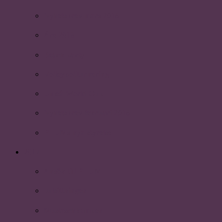
Nyhetsbrev mars 2018
Åre 2018
Beach party
Volleybollturnering
Umeå World Cup
Nyhetsbrev februari 2018
PLUMs nya styrelse
2017
Ansök till PLUM
Julsittningen
Mustaschkampen