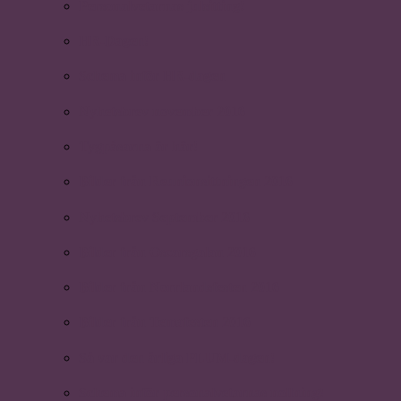
Personalvetarnas julsitting!
HR-Dagen!
Schema inför HR-dagen
Nyhetsbrev november 2016
Tygpåsarna är här!
Bilder från Reunionsittningen 2016
Nyhetsbrev September 2016
Bilder från Oscarsgalan 2016
Bilder från Norrlandsfesten 2016
Bilder från Temafesten 2016
Så var den årliga PLUM-dagen!
Schema inför personalvetarnas nollning!