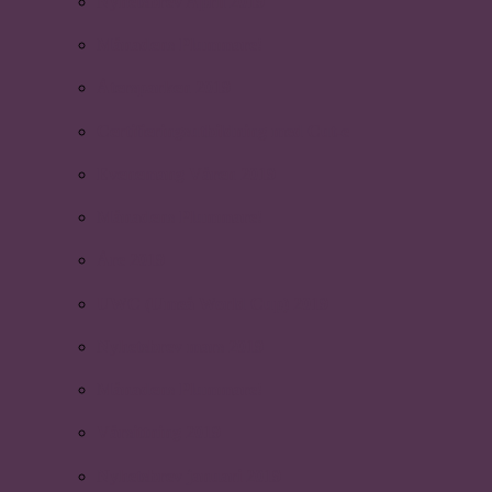
Nyhetsbrev April 2019
Månadens Plummare!
Återsparken 2019
Certifieringsutbildning med Cut-e
Evenemang Våren 2019
Månadens Plummare!
Åre 2019
UWC (Umeå World Cup) 2019
Nyhetsbrev mars 2019
Månadens Plummare!
Vårsittning 2019
Nyhetsbrev januari 2019