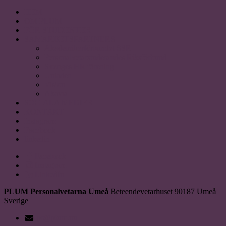
HEM
OM PLUM
FÖR STUDENTER
SAMARBETSPARTNERS
Akademikerförbundet SSR
Personalvetarstuderandes Riksförbund
Sveriges HR förening
Uniaden
Vision
Akavia
SOCIALA MEDIER
KONTAKT
Instagram
Facebook
linkedin
Facebook
Instagram
LinkedIn
PLUM Personalvetarna Umeå
Beteendevetarhuset
90187
Umeå
Sverige
pr@plum.nu