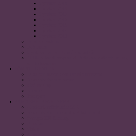
Styrelsen 2019
Styrelsen 2018
Styrelsen 2017
Styrelsen 2016
Styrelsen 2015
Styrelsen 2014
Styrelsen 2013
De olika posterna
Dokument
Styrdokument via Umeå studentkår
PLUM:s handlingsplan vid kränkande särbehandling
och trakasserier
FÖR STUDENTER
Fakta och historik om Umeå universitet
Personalvetarprogrammet
Medlemskap
Boende
Transport
SAMARBETSPARTNERS
Akademikerförbundet SSR
Personalvetarstuderandes Riksförbund
Sveriges HR förening
Uniaden
Vision
Akavia