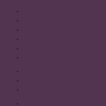
(uppdaterad)
Glad midsommar!
Sammanfattning av Brännbollsyran 2016
PLUM spelar i Brännbollsyran 2016!
Årsmöte med P-riks
Nyhetsbrev Maj 2016
Tvåornas återspark 2016 – med temat
pyjamasparty!
Kick-off med styrelsen
Nyhetsbrev Mars
Video-reportage från p-vetarnas Beachturneringen
2015
Handlingar inför årsmötet