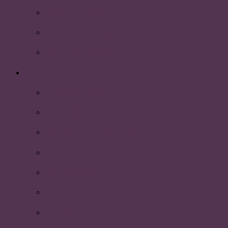
Månadens Plummare!
Nyhetsbrev december 2018
Månadens Plummare!
2018
Julsittningen 2018
Ansök till Styrelsen 2019!
Nyhetsbrev november 2018
Reunion 2018
HR dagen 2018
Nyhetsbrev oktober 2018
Cykelfesten HT18