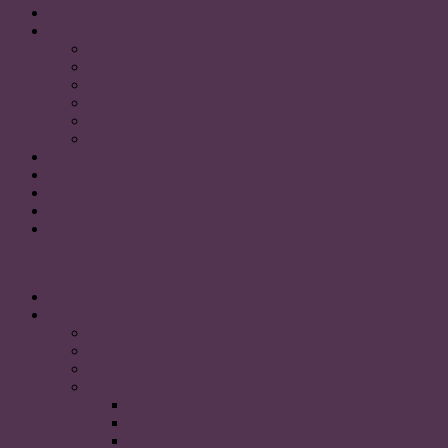
FÖR STUDENTER
SAMARBETSPARTNERS
Akademikerförbundet SSR
Personalvetarstuderandes Riksförbund
Sveriges HR förening
Uniaden
Vision
Akavia
SOCIALA MEDIER
KONTAKT
Instagram
Facebook
linkedin
Meny
HEM
OM PLUM
Organisationsschema
Styrelsen 2023
Stadgar 2023
Styrelsen genom tiderna
Styrelsen 2022
Styrelsen 2021
Styrelsen 2020