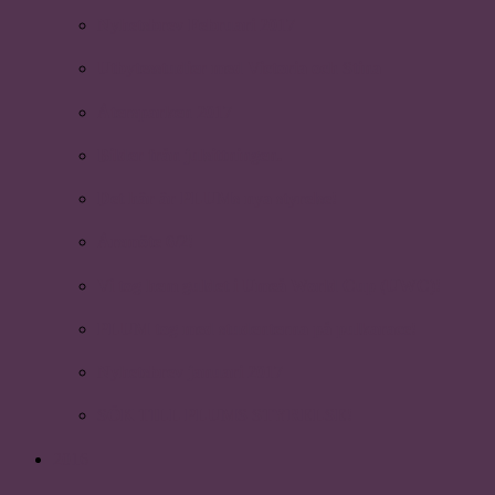
Nyhetsbrev Februari 2017
Utbytesstudier med Victoria och Stina
Återsparken 2017
Bilder från julsittningen.
Det här är PLUMs nya styrelse!
Årsmöte 6/2!
Vi tog hem guldet i Umeå World Cup (UWC)!
PLUM tog med studenterna på pulkarace!
Nyhetsbrev januari 2017
SÖK TILL PLUMS STYRELSE!
2016