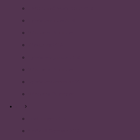
UWC (Umeå World Cup) 2019
Nyhetsbrev mars 2019
Månadens Plummare!
Vårsittning 2019
Nyhetsbrev januari 2019
Månadens Plummare!
Nyhetsbrev december 2018
Månadens Plummare!
2018
Julsittningen 2018
Ansök till Styrelsen 2019!