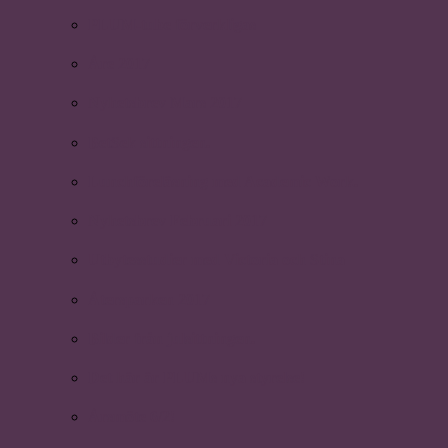
PLUM-tube förverkligas
Åre 2017
Nyhetsbrev Mars 2017
BetSek sittningen.
Lunchföreläsning med Academic Work.
Nyhetsbrev Februari 2017
Utbytesstudier med Victoria och Stina
Återsparken 2017
Bilder från julsittningen.
Det här är PLUMs nya styrelse!
Årsmöte 6/2!