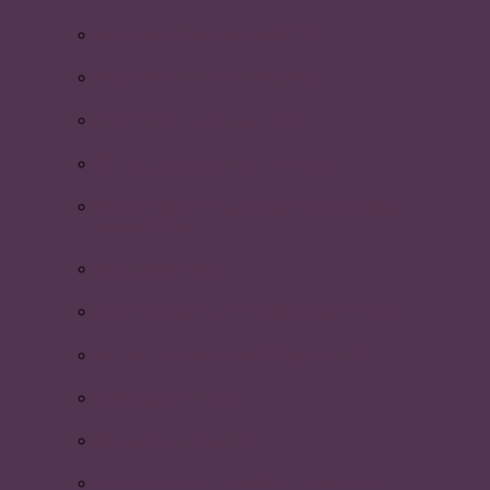
Bilder från Oscarsgalan 2016
Bilder från Norrlandsfesten 2016
Bilder från Temafesten 2016
Så var den årliga PLUM-dagen!
Schema inför personalvetarnas nollning!
(uppdaterad)
Glad midsommar!
Sammanfattning av Brännbollsyran 2016
PLUM spelar i Brännbollsyran 2016!
Årsmöte med P-riks
Nyhetsbrev Maj 2016
Tvåornas återspark 2016 – med temat