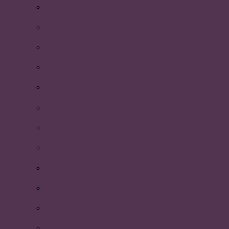
Nollning 2015
Årets lärare 2014-2015!
P-festen 2015
Första hjälpen-utbildning
Södertörns högskola
Föreläsning: Icke-verbal kommunikation
Morgonträning och frukostbuffé
P-riks årsmöte i Göteborg
Kickoff med styrelsen!
Återsparken av faddrarna!
Åre 2015!
Årsmötet 2015