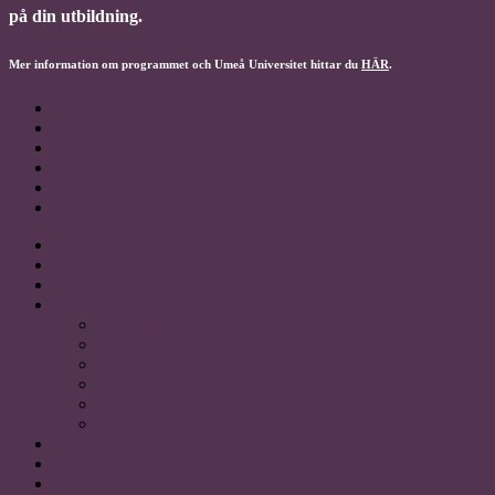
på din utbildning.
Mer information om programmet och Umeå Universitet hittar du
HÄR
.
HEM
OM PLUM
FÖR STUDENTER
SAMARBETSPARTNERS
Akademikerförbundet SSR
Personalvetarstuderandes Riksförbund
Sveriges HR förening
Uniaden
Vision
Akavia
SOCIALA MEDIER
KONTAKT
Instagram