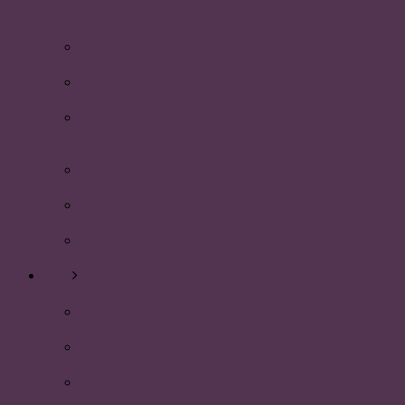
pyjamasparty!
Kick-off med styrelsen
Nyhetsbrev Mars
Video-reportage från p-vetarnas Beachturneringen
2015
Handlingar inför årsmötet
Umeå World Cup – i fotboll!
Kallelse till årsmötet 2016
2015
Halloweenfest 2015
Höstliga hälsningar
HR-dagen, P-riks årsmöte & finsittning på Rex