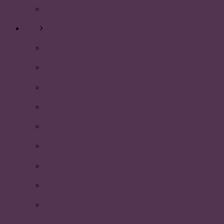
PLUMs nya styrelse
2017
Ansök till PLUM
Julsittningen
Mustaschkampen
Nyhetsbrev November 2017
Reunionsittningen
Movember
HR-dagen
Nyhetsbrev Oktober 2017
Oktoberfest