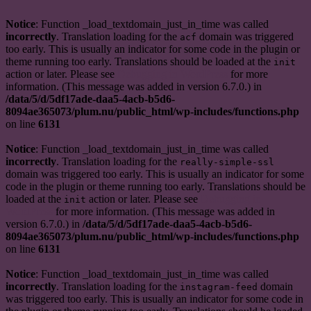
Notice
: Function _load_textdomain_just_in_time was called
incorrectly
. Translation loading for the
domain was triggered
acf
too early. This is usually an indicator for some code in the plugin or
theme running too early. Translations should be loaded at the
init
action or later. Please see
Debugging in WordPress
for more
information. (This message was added in version 6.7.0.) in
/data/5/d/5df17ade-daa5-4acb-b5d6-
8094ae365073/plum.nu/public_html/wp-includes/functions.php
on line
6131
Notice
: Function _load_textdomain_just_in_time was called
incorrectly
. Translation loading for the
really-simple-ssl
domain was triggered too early. This is usually an indicator for some
code in the plugin or theme running too early. Translations should be
loaded at the
action or later. Please see
Debugging in
init
WordPress
for more information. (This message was added in
version 6.7.0.) in
/data/5/d/5df17ade-daa5-4acb-b5d6-
8094ae365073/plum.nu/public_html/wp-includes/functions.php
on line
6131
Notice
: Function _load_textdomain_just_in_time was called
incorrectly
. Translation loading for the
domain
instagram-feed
was triggered too early. This is usually an indicator for some code in