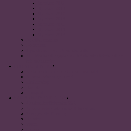
Styrelsen 2019
Styrelsen 2018
Styrelsen 2017
Styrelsen 2016
Styrelsen 2015
Styrelsen 2014
Styrelsen 2013
De olika posterna
Dokument
Styrdokument via Umeå studentkår
PLUM:s handlingsplan vid kränkande särbehandling
och trakasserier
FÖR STUDENTER
Fakta och historik om Umeå universitet
Personalvetarprogrammet
Medlemskap
Boende
Transport
SAMARBETSPARTNERS
Akademikerförbundet SSR
Personalvetarstuderandes Riksförbund
Sveriges HR förening
Uniaden
Vision
Akavia