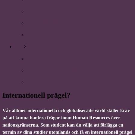
Uniaden 2015
Beachvolleyboll
Föreläsning: CV och Personligt brev
2014
P-vetarnas julfirande 2014!
Studiebesök hos Västerbottens kuriren
Föreläsning i Etik
Internationell prägel?
Vår alltmer internationella och globaliserade värld ställer krav
på att kunna hantera frågor inom Human Resources över
nationsgränserna. Som student kan du välja att förlägga en
termin av dina studier utomlands och få en internationell prägel