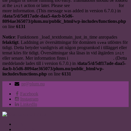
the plugin or theme running too early. Translations should be loaded
at the
action or later. Please see
Debugging in WordPress
for
init
more information. (This message was added in version 6.7.0.) in
/data/5/d/5df17ade-daa5-4acb-b5d6-
8094ae365073/plum.nu/public_html/wp-includes/functions.php
on line
6131
Notice
: Funktionen _load_textdomain_just_in_time anropades
felaktigt
. Laddning av översättningar för domänen
utlöstes för
svea
tidigt. Detta betyder vanligtvis att någon programkod i tillägget eller
temat körs för tidigt. Översättningar ska läsas in vid åtgärden
init
eller senare. Mer information finns i
Felsökning i WordPress
. (Detta
meddelande lades till i version 6.7.0.) in
/data/5/d/5df17ade-daa5-
4acb-b5d6-8094ae365073/plum.nu/public_html/wp-
includes/functions.php
on line
6131
pr@plum.nu
Facebook
Instagram
LinkedIn
HEM
OM PLUM