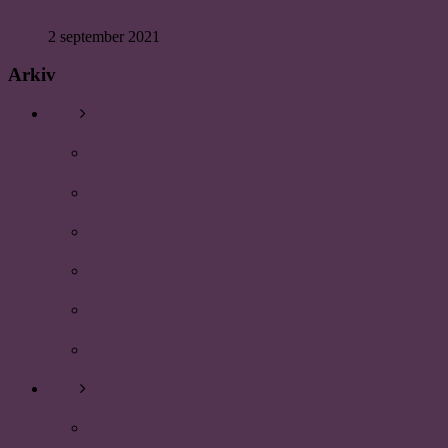
2 september 2021
Arkiv
2021
Julsittning 2021
Reunion 2021
HR-dagen 2021
Inspark 2021
Bli medlem i PLUM
Styrelsen 2021
2020
Sök till styrelsen 2021!