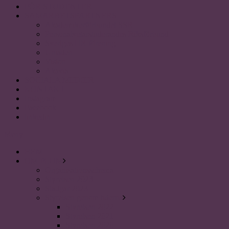
FÖR STUDENTER
SAMARBETSPARTNERS
Akademikerförbundet SSR
Personalvetarstuderandes Riksförbund
Sveriges HR förening
Uniaden
Vision
Akavia
SOCIALA MEDIER
KONTAKT
Instagram
Facebook
linkedin
Meny
HEM
OM PLUM
Organisationsschema
Styrelsen 2023
Stadgar 2023
Styrelsen genom tiderna
Styrelsen 2022
Styrelsen 2021
Styrelsen 2020