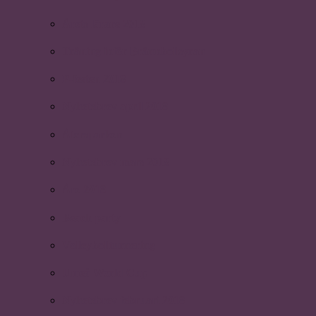
Årets lärare 2018
Träning inför Brännbollsyran
P-festen 2018
Nyhetsbrev april 2018
Återsparken
Nyhetsbrev mars 2018
Åre 2018
Beach party
Volleybollturnering
Umeå World Cup
Nyhetsbrev februari 2018