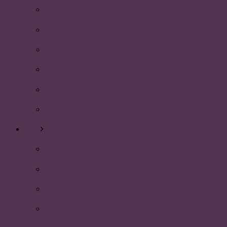
Inspark 2020
Nyhetsbrev Mars 2020
Angående Covid-19
Nyhetsbrev Februari 2020
Nyhetsbrev Januari 2020
Plums styrelse 2020
2019
Julsittningen 2019
Nyhetsbrev November
HR Dagen 2019
Reunion 2019