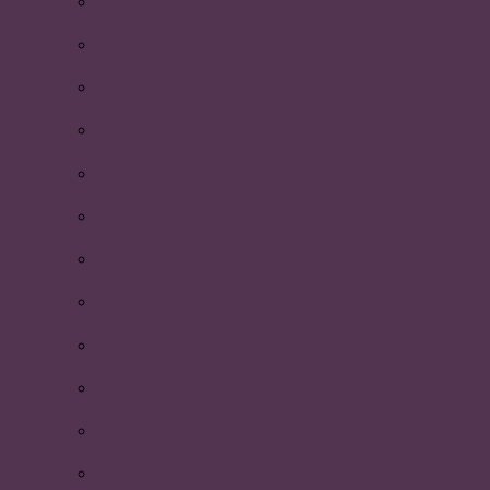
Cykelfesten – 2017
Årets Nolla.
Nyhetsbrev September 2017
Vilken nollning!
Glad sommar!
Årets lärare.
Nyhetsbrevet Maj 2017
Riks-P
P-riks på besök.
Nyhetsbrev April 2017
PLUM Hoodies
P-festen