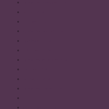
Nyhetsbrev november 2018
Reunion 2018
HR dagen 2018
Nyhetsbrev oktober 2018
Cykelfesten HT18
Grilla med PLUM
Nyhetsbrev september 2018
Insparken 2018
Oscarsgalan 2018
Nyhetsbrev augusti 2018
Brännbollsyran 2018