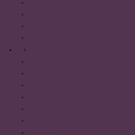
Vi tog hem guldet i Umeå World Cup (UWC)!
PLUM tog med studenterna på pulkarace!
Nyhetsbrev januari 2017
SÖK TILL PLUMS STYRELSE!
2016
Personalvetarnas julsitting!
HR-Dagen!
Schema inför HR-dagen
Nyhetsbrev november 2016
Tygpåsarna är här!
Bilder från Reunionsittningen 2016
Nyhetsbrev September 2016