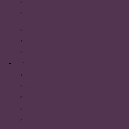
Nyhetsbrev Mars
Video-reportage från p-vetarnas Beachturneringen
2015
Handlingar inför årsmötet
Umeå World Cup – i fotboll!
Kallelse till årsmötet 2016
2015
Halloweenfest 2015
Höstliga hälsningar
HR-dagen, P-riks årsmöte & finsittning på Rex
Nollning 2015
Årets lärare 2014-2015!