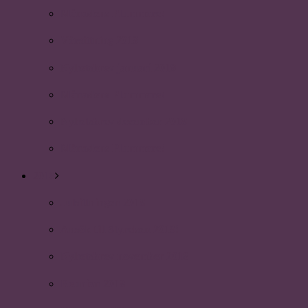
Månadens Plummare!
Vårsittning 2019
Nyhetsbrev januari 2019
Månadens Plummare!
Nyhetsbrev december 2018
Månadens Plummare!
2018
Julsittningen 2018
Ansök till Styrelsen 2019!
Nyhetsbrev november 2018
Reunion 2018