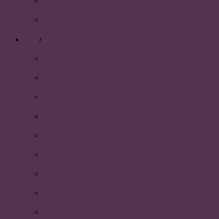
Nyhetsbrev januari 2017
SÖK TILL PLUMS STYRELSE!
2016
Personalvetarnas julsitting!
HR-Dagen!
Schema inför HR-dagen
Nyhetsbrev november 2016
Tygpåsarna är här!
Bilder från Reunionsittningen 2016
Nyhetsbrev September 2016
Bilder från Oscarsgalan 2016
Bilder från Norrlandsfesten 2016