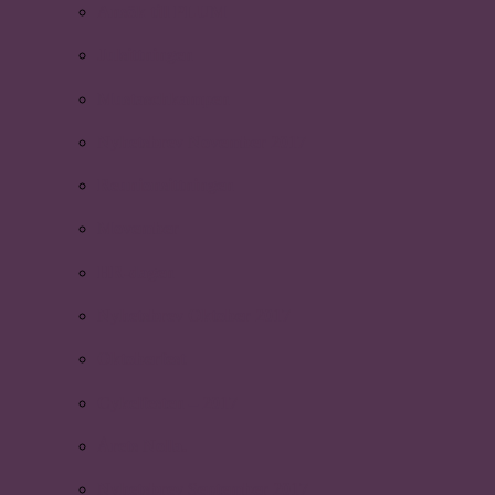
Ansök till PLUM
Julsittningen
Mustaschkampen
Nyhetsbrev November 2017
Reunionsittningen
Movember
HR-dagen
Nyhetsbrev Oktober 2017
Oktoberfest
Cykelfesten – 2017
Årets Nolla.
Nyhetsbrev September 2017