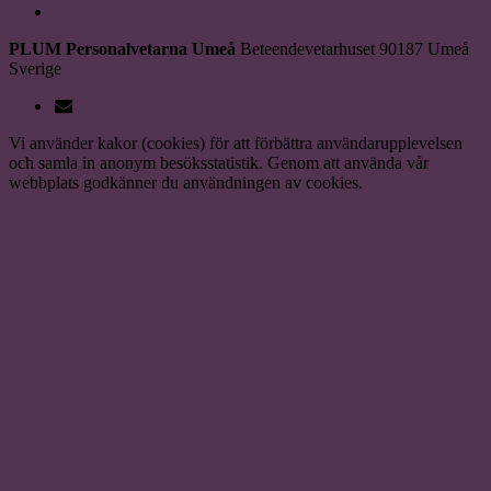
LinkedIn
PLUM Personalvetarna Umeå
Beteendevetarhuset
90187
Umeå
Sverige
pr@plum.nu
Vi använder kakor (cookies) för att förbättra användarupplevelsen
och samla in anonym besöksstatistik. Genom att använda vår
webbplats godkänner du användningen av cookies.
Jag samtycker.