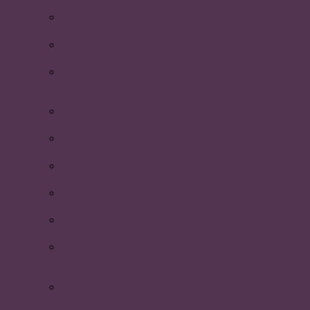
Bilder från Temafesten 2016
Så var den årliga PLUM-dagen!
Schema inför personalvetarnas nollning!
(uppdaterad)
Glad midsommar!
Sammanfattning av Brännbollsyran 2016
PLUM spelar i Brännbollsyran 2016!
Årsmöte med P-riks
Nyhetsbrev Maj 2016
Tvåornas återspark 2016 – med temat
pyjamasparty!
Kick-off med styrelsen