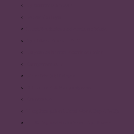
Nyhetsbrev Mars 2017
BetSek sittningen.
Lunchföreläsning med Academic Work.
Nyhetsbrev Februari 2017
Utbytesstudier med Victoria och Stina
Återsparken 2017
Bilder från julsittningen.
Det här är PLUMs nya styrelse!
Årsmöte 6/2!
Vi tog hem guldet i Umeå World Cup (UWC)!
PLUM tog med studenterna på pulkarace!