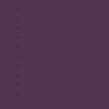
Vilken nollning!
Glad sommar!
Årets lärare.
Nyhetsbrevet Maj 2017
Riks-P
P-riks på besök.
Nyhetsbrev April 2017
PLUM Hoodies
P-festen
PLUM-tube förverkligas
Åre 2017