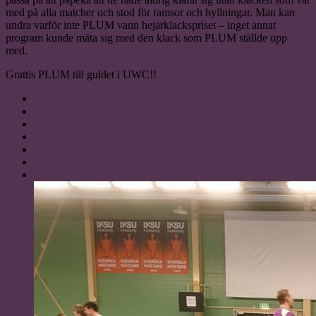
med på alla matcher och stod för ramsor och hyllningar. Man kan
undra varför inte PLUM vann hejarklackspriset – inget annat
program kunde mäta sig med den klack som PLUM ställde upp
med.
Grattis PLUM till guldet i UWC!!