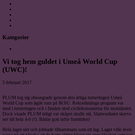
SOCIALA MEDIER
KONTAKT
Instagram
Facebook
linkedin
Kategorier
Detta har hänt
Vi tog hem guldet i Umeå World Cup
(UWC)!
5 februari 2017
PLUM tog sig obesegrade genom den årliga turneringen Umeå
World Cup som ägde rum på IKSU. Rekordmånga program var
med i turneringen och i finalen stod civilekonomerna för motståndet.
Dock visade PLUM tidigt var skåpet skulle stå. Slutresultatet skrevs
ner till hela 4-0 (!). Bådar gott inför framtiden!
Hela laget slet och jobbade tillsammans som ett lag. Laget ville även
passa på att påpeka att de hade aldrig klarat sig utan klacken som var