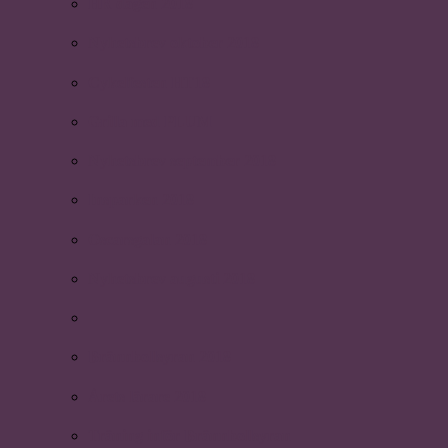
HR dagen 2018
Nyhetsbrev oktober 2018
Cykelfesten HT18
Grilla med PLUM
Nyhetsbrev september 2018
Insparken 2018
Oscarsgalan 2018
Nyhetsbrev augusti 2018
Brännbollsyran 2018
Årets lärare 2018
Träning inför Brännbollsyran