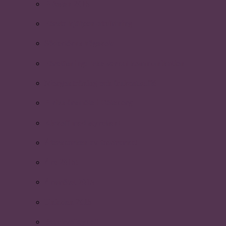
P-festen 2015
Första hjälpen-utbildning
Södertörns högskola
Föreläsning: Icke-verbal kommunikation
Morgonträning och frukostbuffé
P-riks årsmöte i Göteborg
Kickoff med styrelsen!
Återsparken av faddrarna!
Åre 2015!
Årsmötet 2015
Uniaden 2015
Beachvolleyboll