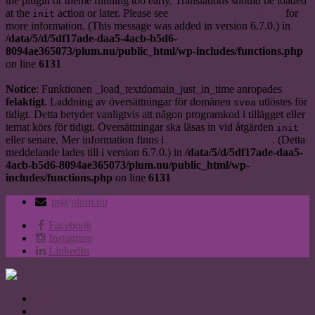
the plugin or theme running too early. Translations should be loaded
at the
action or later. Please see
Debugging in WordPress
for
init
more information. (This message was added in version 6.7.0.) in
/data/5/d/5df17ade-daa5-4acb-b5d6-
8094ae365073/plum.nu/public_html/wp-includes/functions.php
on line
6131
Notice
: Funktionen _load_textdomain_just_in_time anropades
felaktigt
. Laddning av översättningar för domänen
utlöstes för
svea
tidigt. Detta betyder vanligtvis att någon programkod i tillägget eller
temat körs för tidigt. Översättningar ska läsas in vid åtgärden
init
eller senare. Mer information finns i
Felsökning i WordPress
. (Detta
meddelande lades till i version 6.7.0.) in
/data/5/d/5df17ade-daa5-
4acb-b5d6-8094ae365073/plum.nu/public_html/wp-
includes/functions.php
on line
6131
pr@plum.nu
Facebook
Instagram
LinkedIn
HEM
OM PLUM