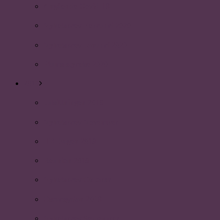
Angående Covid-19
Nyhetsbrev Februari 2020
Nyhetsbrev Januari 2020
Plums styrelse 2020
2019
Julsittningen 2019
Nyhetsbrev November
HR Dagen 2019
Reunion 2019
Nyhetsbrev Oktober
Oscarsgalan 2019
Nyhetsbrev September