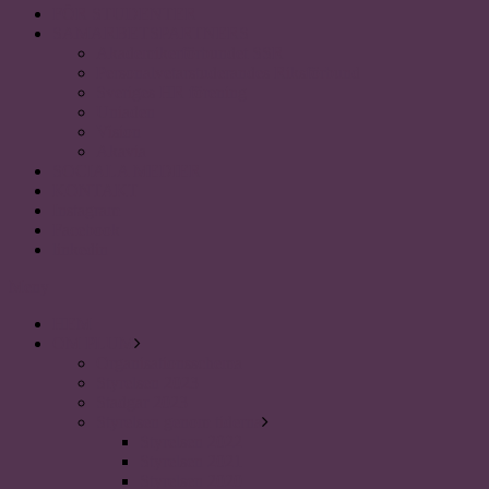
FÖR STUDENTER
SAMARBETSPARTNERS
Akademikerförbundet SSR
Personalvetarstuderandes Riksförbund
Sveriges HR förening
Uniaden
Vision
Akavia
SOCIALA MEDIER
KONTAKT
Instagram
Facebook
linkedin
Meny
HEM
OM PLUM
Organisationsschema
Styrelsen 2023
Stadgar 2023
Styrelsen genom tiderna
Styrelsen 2022
Styrelsen 2021
Styrelsen 2020