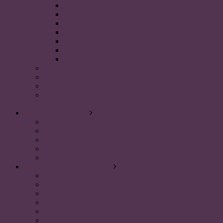
Styrelsen 2019
Styrelsen 2018
Styrelsen 2017
Styrelsen 2016
Styrelsen 2015
Styrelsen 2014
Styrelsen 2013
De olika posterna
Dokument
Styrdokument via Umeå studentkår
PLUM:s handlingsplan vid kränkande särbehandling
och trakasserier
FÖR STUDENTER
Fakta och historik om Umeå universitet
Personalvetarprogrammet
Medlemskap
Boende
Transport
SAMARBETSPARTNERS
Akademikerförbundet SSR
Personalvetarstuderandes Riksförbund
Sveriges HR förening
Uniaden
Vision
Akavia