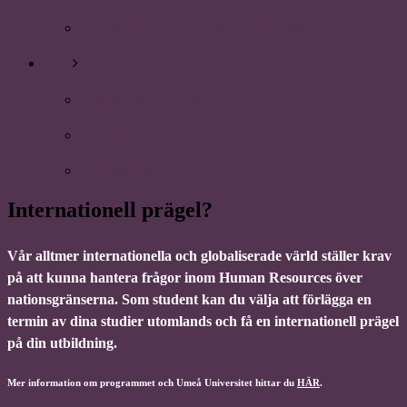
Föreläsning: CV och Personligt brev
2014
P-vetarnas julfirande 2014!
Studiebesök hos Västerbottens kuriren
Föreläsning i Etik
Internationell prägel?
Vår alltmer internationella och globaliserade värld ställer krav
på att kunna hantera frågor inom Human Resources över
nationsgränserna. Som student kan du välja att förlägga en
termin av dina studier utomlands och få en internationell prägel
på din utbildning.
Mer information om programmet och Umeå Universitet hittar du
HÄR
.