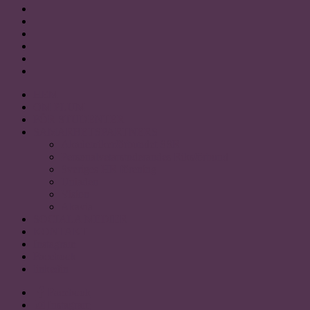
HEM
OM PLUM
FÖR STUDENTER
SAMARBETSPARTNERS
Akademikerförbundet SSR
Personalvetarstuderandes Riksförbund
Sveriges HR förening
Uniaden
Vision
Akavia
SOCIALA MEDIER
KONTAKT
Instagram
Facebook
linkedin
Facebook
Instagram