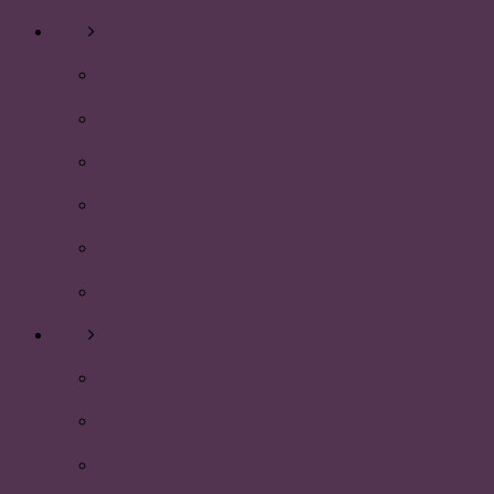
2021
Julsittning 2021
Reunion 2021
HR-dagen 2021
Inspark 2021
Bli medlem i PLUM
Styrelsen 2021
2020
Sök till styrelsen 2021!
Inspark 2020
Nyhetsbrev Mars 2020