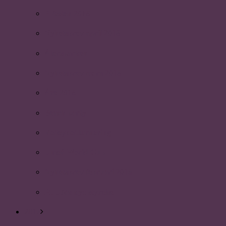
P-festen 2018
Nyhetsbrev april 2018
Återsparken
Nyhetsbrev mars 2018
Åre 2018
Beach party
Volleybollturnering
Umeå World Cup
Nyhetsbrev februari 2018
PLUMs nya styrelse
2017