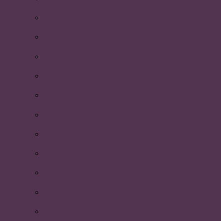
P-festen 2019
Beachvolleyboll 2019
Nyhetsbrev April 2019
Månadens Plummare!
Återsparken 2019
Certifieringsutbildning med Cut-e
Evenemang Våren 2019
Månadens Plummare!
Åre 2019
UWC (Umeå World Cup) 2019
Nyhetsbrev mars 2019