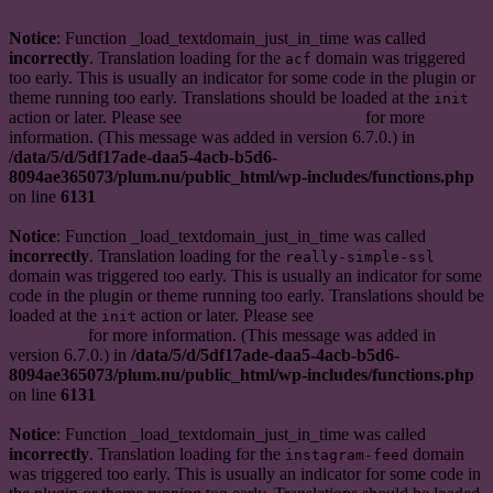
Notice
: Function _load_textdomain_just_in_time was called
incorrectly
. Translation loading for the
domain was triggered
acf
too early. This is usually an indicator for some code in the plugin or
theme running too early. Translations should be loaded at the
init
action or later. Please see
Debugging in WordPress
for more
information. (This message was added in version 6.7.0.) in
/data/5/d/5df17ade-daa5-4acb-b5d6-
8094ae365073/plum.nu/public_html/wp-includes/functions.php
on line
6131
Notice
: Function _load_textdomain_just_in_time was called
incorrectly
. Translation loading for the
really-simple-ssl
domain was triggered too early. This is usually an indicator for some
code in the plugin or theme running too early. Translations should be
loaded at the
action or later. Please see
Debugging in
init
WordPress
for more information. (This message was added in
version 6.7.0.) in
/data/5/d/5df17ade-daa5-4acb-b5d6-
8094ae365073/plum.nu/public_html/wp-includes/functions.php
on line
6131
Notice
: Function _load_textdomain_just_in_time was called
incorrectly
. Translation loading for the
domain
instagram-feed
was triggered too early. This is usually an indicator for some code in