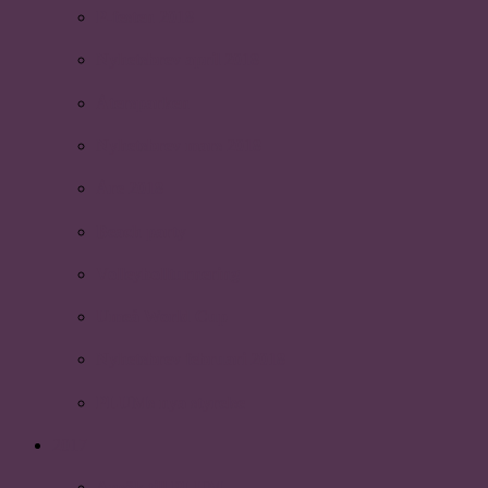
P-festen 2018
Nyhetsbrev april 2018
Återsparken
Nyhetsbrev mars 2018
Åre 2018
Beach party
Volleybollturnering
Umeå World Cup
Nyhetsbrev februari 2018
PLUMs nya styrelse
2017
Ansök till PLUM