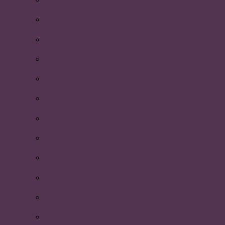
Julsittningen
Mustaschkampen
Nyhetsbrev November 2017
Reunionsittningen
Movember
HR-dagen
Nyhetsbrev Oktober 2017
Oktoberfest
Cykelfesten – 2017
Årets Nolla.
Nyhetsbrev September 2017