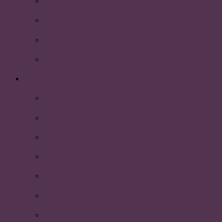
Angående Covid-19
Nyhetsbrev Februari 2020
Nyhetsbrev Januari 2020
Plums styrelse 2020
2019
Julsittningen 2019
Nyhetsbrev November
HR Dagen 2019
Reunion 2019
Nyhetsbrev Oktober
Oscarsgalan 2019
Nyhetsbrev September