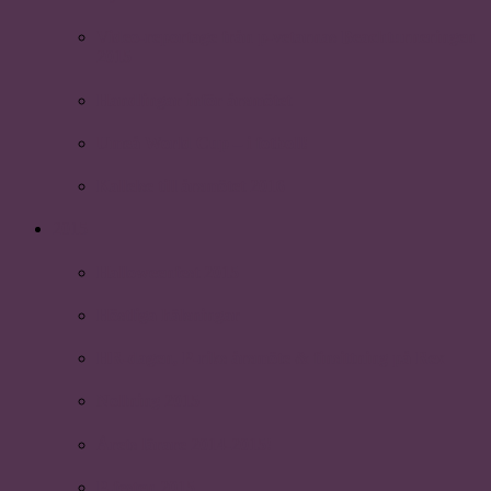
Video-reportage från p-vetarnas Beachturneringen
2015
Handlingar inför årsmötet
Umeå World Cup – i fotboll!
Kallelse till årsmötet 2016
2015
Halloweenfest 2015
Höstliga hälsningar
HR-dagen, P-riks årsmöte & finsittning på Rex
Nollning 2015
Årets lärare 2014-2015!
P-festen 2015