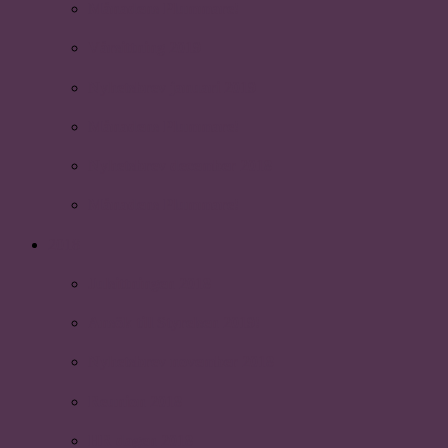
Månadens Plummare!
Vårsittning 2019
Nyhetsbrev januari 2019
Månadens Plummare!
Nyhetsbrev december 2018
Månadens Plummare!
2018
Julsittningen 2018
Ansök till Styrelsen 2019!
Nyhetsbrev november 2018
Reunion 2018
HR dagen 2018