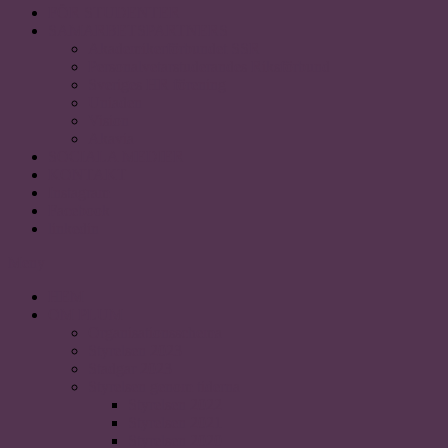
FÖR STUDENTER
SAMARBETSPARTNERS
Akademikerförbundet SSR
Personalvetarstuderandes Riksförbund
Sveriges HR förening
Uniaden
Vision
Akavia
SOCIALA MEDIER
KONTAKT
Instagram
Facebook
linkedin
Meny
HEM
OM PLUM
Organisationsschema
Styrelsen 2023
Stadgar 2023
Styrelsen genom tiderna
Styrelsen 2022
Styrelsen 2021
Styrelsen 2020