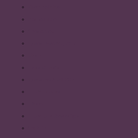
Vilken nollning!
Glad sommar!
Årets lärare.
Nyhetsbrevet Maj 2017
Riks-P
P-riks på besök.
Nyhetsbrev April 2017
PLUM Hoodies
P-festen
PLUM-tube förverkligas
Åre 2017