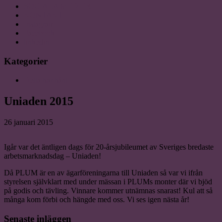
SOCIALA MEDIER
KONTAKT
Instagram
Facebook
linkedin
Kategorier
Detta har hänt
Uniaden 2015
26 januari 2015
Igår var det äntligen dags för 20-årsjubileumet av Sveriges bredaste
arbetsmarknadsdag – Uniaden!
Då PLUM är en av ägarföreningarna till Uniaden så var vi ifrån
styrelsen självklart med under mässan i PLUMs monter där vi bjöd
på godis och tävling. Vinnare kommer utnämnas snarast! Kul att så
många kom förbi och hängde med oss. Vi ses igen nästa år!
Senaste inläggen