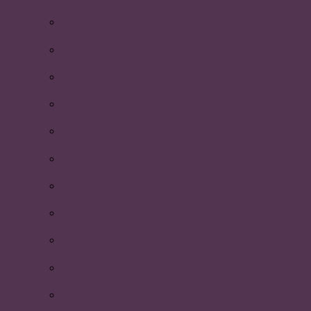
Nyhetsbrev oktober 2018
Cykelfesten HT18
Grilla med PLUM
Nyhetsbrev september 2018
Insparken 2018
Oscarsgalan 2018
Nyhetsbrev augusti 2018
Brännbollsyran 2018
Årets lärare 2018
Träning inför Brännbollsyran