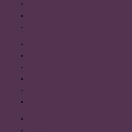
Bilder från Temafesten 2016
Så var den årliga PLUM-dagen!
Schema inför personalvetarnas nollning!
(uppdaterad)
Glad midsommar!
Sammanfattning av Brännbollsyran 2016
PLUM spelar i Brännbollsyran 2016!
Årsmöte med P-riks
Nyhetsbrev Maj 2016
Tvåornas återspark 2016 – med temat
pyjamasparty!
Kick-off med styrelsen
Nyhetsbrev Mars