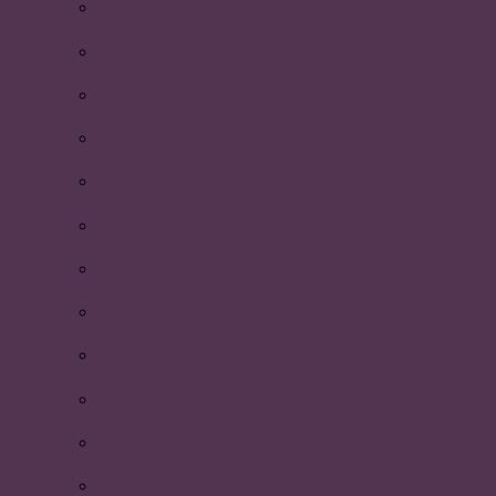
Nyhetsbrev Mars 2017
BetSek sittningen.
Lunchföreläsning med Academic Work.
Nyhetsbrev Februari 2017
Utbytesstudier med Victoria och Stina
Återsparken 2017
Bilder från julsittningen.
Det här är PLUMs nya styrelse!
Årsmöte 6/2!
Vi tog hem guldet i Umeå World Cup (UWC)!
PLUM tog med studenterna på pulkarace!
Nyhetsbrev januari 2017