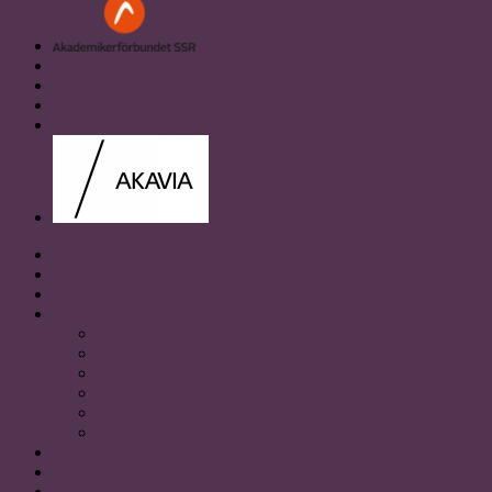
HEM
OM PLUM
FÖR STUDENTER
SAMARBETSPARTNERS
Akademikerförbundet SSR
Personalvetarstuderandes Riksförbund
Sveriges HR förening
Uniaden
Vision
Akavia
SOCIALA MEDIER
KONTAKT
Instagram