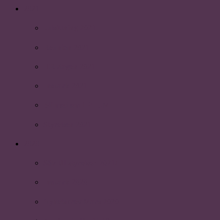
2021
Julsittning 2021
Reunion 2021
HR-dagen 2021
Inspark 2021
Bli medlem i PLUM
Styrelsen 2021
2020
Sök till styrelsen 2021!
Inspark 2020
Nyhetsbrev Mars 2020