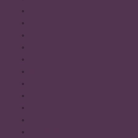
Första hjälpen-utbildning
Södertörns högskola
Föreläsning: Icke-verbal kommunikation
Morgonträning och frukostbuffé
P-riks årsmöte i Göteborg
Kickoff med styrelsen!
Återsparken av faddrarna!
Åre 2015!
Årsmötet 2015
Uniaden 2015
Beachvolleyboll