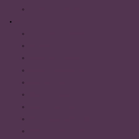
SÖK TILL PLUMS STYRELSE!
2016
Personalvetarnas julsitting!
HR-Dagen!
Schema inför HR-dagen
Nyhetsbrev november 2016
Tygpåsarna är här!
Bilder från Reunionsittningen 2016
Nyhetsbrev September 2016
Bilder från Oscarsgalan 2016
Bilder från Norrlandsfesten 2016