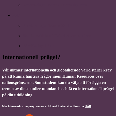
Föreläsning: CV och Personligt brev
2014
P-vetarnas julfirande 2014!
Studiebesök hos Västerbottens kuriren
Föreläsning i Etik
Internationell prägel?
Vår alltmer internationella och globaliserade värld ställer krav
på att kunna hantera frågor inom Human Resources över
nationsgränserna. Som student kan du välja att förlägga en
termin av dina studier utomlands och få en internationell prägel
på din utbildning.
Mer information om programmet och Umeå Universitet hittar du
HÄR
.