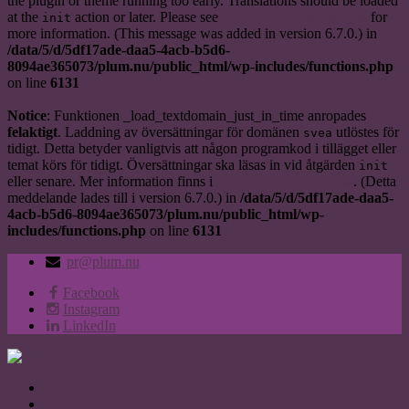
the plugin or theme running too early. Translations should be loaded
at the
action or later. Please see
Debugging in WordPress
for
init
more information. (This message was added in version 6.7.0.) in
/data/5/d/5df17ade-daa5-4acb-b5d6-
8094ae365073/plum.nu/public_html/wp-includes/functions.php
on line
6131
Notice
: Funktionen _load_textdomain_just_in_time anropades
felaktigt
. Laddning av översättningar för domänen
utlöstes för
svea
tidigt. Detta betyder vanligtvis att någon programkod i tillägget eller
temat körs för tidigt. Översättningar ska läsas in vid åtgärden
init
eller senare. Mer information finns i
Felsökning i WordPress
. (Detta
meddelande lades till i version 6.7.0.) in
/data/5/d/5df17ade-daa5-
4acb-b5d6-8094ae365073/plum.nu/public_html/wp-
includes/functions.php
on line
6131
pr@plum.nu
Facebook
Instagram
LinkedIn
HEM
OM PLUM