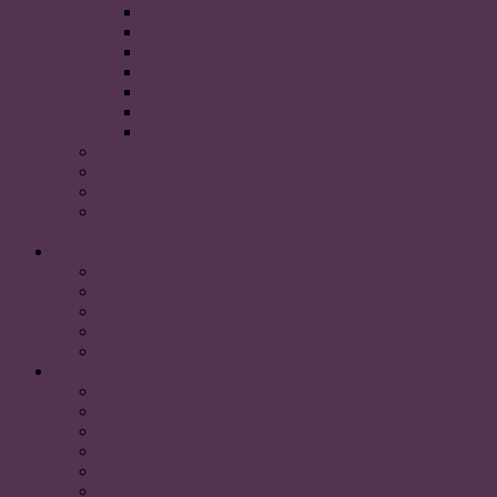
Styrelsen 2019
Styrelsen 2018
Styrelsen 2017
Styrelsen 2016
Styrelsen 2015
Styrelsen 2014
Styrelsen 2013
De olika posterna
Dokument
Styrdokument via Umeå studentkår
PLUM:s handlingsplan vid kränkande särbehandling
och trakasserier
FÖR STUDENTER
Fakta och historik om Umeå universitet
Personalvetarprogrammet
Medlemskap
Boende
Transport
SAMARBETSPARTNERS
Akademikerförbundet SSR
Personalvetarstuderandes Riksförbund
Sveriges HR förening
Uniaden
Vision
Akavia