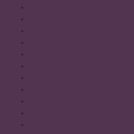
P-festen 2019
Beachvolleyboll 2019
Nyhetsbrev April 2019
Månadens Plummare!
Återsparken 2019
Certifieringsutbildning med Cut-e
Evenemang Våren 2019
Månadens Plummare!
Åre 2019
UWC (Umeå World Cup) 2019
Nyhetsbrev mars 2019