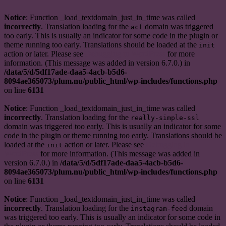
Notice
: Function _load_textdomain_just_in_time was called
incorrectly
. Translation loading for the
domain was triggered
acf
too early. This is usually an indicator for some code in the plugin or
theme running too early. Translations should be loaded at the
init
action or later. Please see
Debugging in WordPress
for more
information. (This message was added in version 6.7.0.) in
/data/5/d/5df17ade-daa5-4acb-b5d6-
8094ae365073/plum.nu/public_html/wp-includes/functions.php
on line
6131
Notice
: Function _load_textdomain_just_in_time was called
incorrectly
. Translation loading for the
really-simple-ssl
domain was triggered too early. This is usually an indicator for some
code in the plugin or theme running too early. Translations should be
loaded at the
action or later. Please see
Debugging in
init
WordPress
for more information. (This message was added in
version 6.7.0.) in
/data/5/d/5df17ade-daa5-4acb-b5d6-
8094ae365073/plum.nu/public_html/wp-includes/functions.php
on line
6131
Notice
: Function _load_textdomain_just_in_time was called
incorrectly
. Translation loading for the
domain
instagram-feed
was triggered too early. This is usually an indicator for some code in