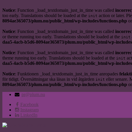
Notice
: Function _load_textdomain_just_in_time was called
incorrec
too early. Translations should be loaded at the
action or later. Pl
init
8094ae365073/plum.nu/public_html/wp-includes/functions.php
on
Notice
: Function _load_textdomain_just_in_time was called
incorrec
or theme running too early. Translations should be loaded at the
init
daa5-4acb-b5d6-8094ae365073/plum.nu/public_html/wp-includes
Notice
: Function _load_textdomain_just_in_time was called
incorrec
theme running too early. Translations should be loaded at the
act
init
daa5-4acb-b5d6-8094ae365073/plum.nu/public_html/wp-includes
Notice
: Funktionen _load_textdomain_just_in_time anropades
felakti
för tidigt. Översättningar ska läsas in vid åtgärden
eller senare. 
init
8094ae365073/plum.nu/public_html/wp-includes/functions.php
on
pr@plum.nu
Facebook
Instagram
LinkedIn