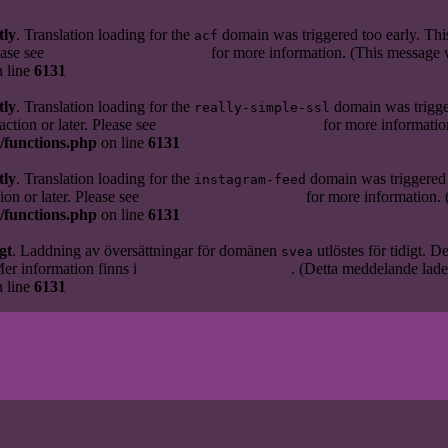
tly
. Translation loading for the
domain was triggered too early. This
acf
ease see
Debugging in WordPress
for more information. (This message w
 line
6131
tly
. Translation loading for the
domain was trigger
really-simple-ssl
action or later. Please see
Debugging in WordPress
for more informatio
/functions.php
on line
6131
tly
. Translation loading for the
domain was triggered t
instagram-feed
ion or later. Please see
Debugging in WordPress
for more information. 
/functions.php
on line
6131
gt
. Laddning av översättningar för domänen
utlöstes för tidigt. D
svea
Mer information finns i
Felsökning i WordPress
. (Detta meddelande lades 
 line
6131