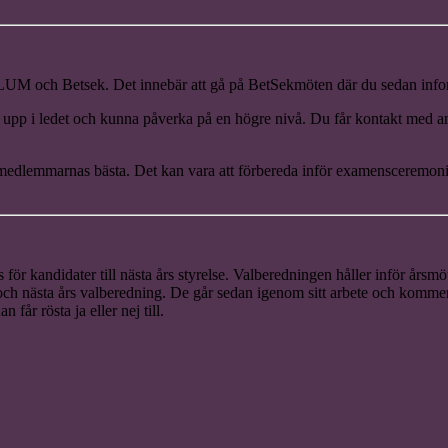
 PLUM och Betsek. Det innebär att gå på BetSekmöten där du sedan in
re upp i ledet och kunna påverka på en högre nivå. Du får kontakt me
medlemmarnas bästa. Det kan vara att förbereda inför examensceremonin, 
 för kandidater till nästa års styrelse. Valberedningen håller inför årsmö
 och nästa års valberedning. De går sedan igenom sitt arbete och kommer 
år rösta ja eller nej till.