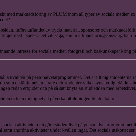
giskt med marknadsföring av PLUM inom all typer av sociala medier, e
a det?
bbsidan, införskaffandet av tryckt material, sponsorer och marknadsför
t finger med i spelet. Det vill säga, som marknadsföringsansvarig har 
innande intresse för sociala medier, fotografi och baskunskaper kring 
hålla kvalitén på personalvetarprogrammet. Det är till dig studenterna i 
u som en länk mellan lärare och studenter vilket syns tydligt då du sit
gen redan erbjuder och på så sätt knyta an studietiden med arbetslivet
iden och en möjlighet att påverka utbildningen till det bättre.
p sociala aktiviteter och göra studentlivet på personalvetarprogrammet lit
l samt anordna aktiviteter under kvällen ingår. Det sociala utskottet ser 