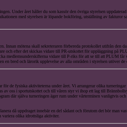
reningen. Under året håller du som kassör den övriga styrelsen uppda
ionen med styrelsen är löpande bokföring, utställning av fakturor samt
ten. Innan mötena skall sekreteraren förbereda protokollet utifrån den d
rare och efter det skickas vidare till PR-utskottet för uppläggning på P
ka medlemsunderskifterna vidare till P-riks för att se till att PLUM får 
en en bred och lärorik upplevelse av alla områden i styrelsen utöver 
 de fysiska aktiviteterna under året. Vi arrangerar olika turneringar oc
v oss i sportutskottet och till våren styr vi ihop ett lag till Brännbol
am där själva turneringen äger rum under vårterminen vanligtvis och d
planera då uppdraget innebär en del sådant och förutom det bör man vara
iera olika idrottsliga aktiviter.