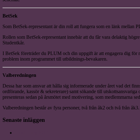
BetSek
Som BetSek-representant är din roll att fungera som en länk mellan
Rollen som BetSek-representant innebär att du får vara delaktig hög
Studentkår.
I BetSek företräder du PLUM och din uppgift är att engagera dig för 
problem inom programmet till utbildnings-bevakaren.
Valberedningen
Dessa har som ansvar att hålla sig informerade under året vad det finns
ordförande, kassör & sekreterare) samt sökande till utskottsansvariga
presenteras sedan på årsmötet med motivering, som medlemmarna sedan f
Valberedningen består av fyra personer, två från åk2 och två från åk3.
Senaste inläggen
Julsittning 2021