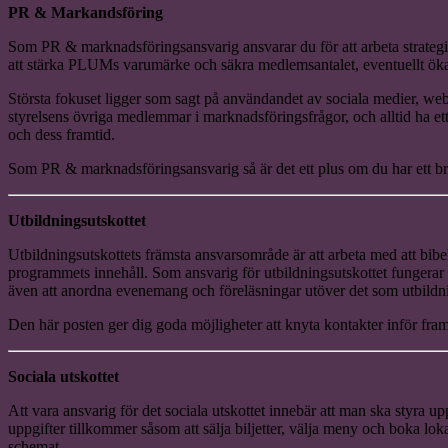
PR & Markandsföring
Som PR & marknadsföringsansvarig ansvarar du för att arbeta strate
att stärka PLUMs varumärke och säkra medlemsantalet, eventuellt ök
Största fokuset ligger som sagt på användandet av sociala medier, we
styrelsens övriga medlemmar i marknadsföringsfrågor, och alltid ha et
och dess framtid.
Som PR & marknadsföringsansvarig så är det ett plus om du har ett br
Utbildningsutskottet
Utbildningsutskottets främsta ansvarsområde är att arbeta med att bibe
programmets innehåll. Som ansvarig för utbildningsutskottet fungerar d
även att anordna evenemang och föreläsningar utöver det som utbildnin
Den här posten ger dig goda möjligheter att knyta kontakter inför framt
Sociala utskottet
Att vara ansvarig för det sociala utskottet innebär att man ska styra up
uppgifter tillkommer såsom att sälja biljetter, välja meny och boka loka
schemat.