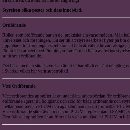
Ta chansen, du kommer inte att ångra dig!
Styrelsen olika poster och dess innebörd.
Ordförande
Rollen som ordförande har en del praktiska ansvarsområden. Man kalla
universitet och föreningen. Du ser till att styrelsearbetet flyter på bra
upprättade för föreningen samt kåren. Detta är väl de huvudsakliga a
för att leda arbetet med föreningen framåt med hjälp av övriga styrelsen
suttit som ordförande.
Det bästa med att sitta i styrelsen är att vi har blivit ett sånt tajt gän
i Sverige vilket har varit superroligt!
Vice Ordförande
Vice ordförandes uppgifter är att underlätta arbetsbördan för ordföra
ordförande agerar du bollplank och stöd för både ordförande och styr
mellanhand mellan PLUM och ägarstämman där du förmedlar PLUM’s vis
Vice ordförande sitter även med som PLUMs representant i SAMO, vil
Den främsta uppgiften är att förmedla vad som händer i PLUM och U