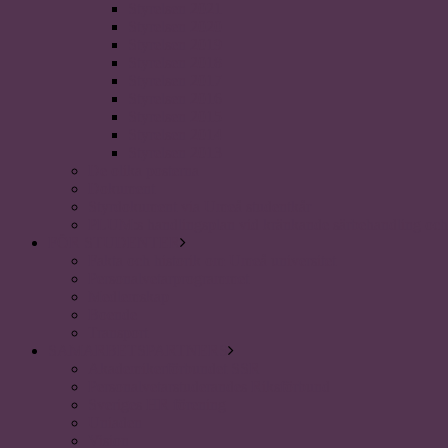
Styrelsen 2021
Styrelsen 2020
Styrelsen 2019
Styrelsen 2018
Styrelsen 2017
Styrelsen 2016
Styrelsen 2015
Styrelsen 2014
Styrelsen 2013
De olika posterna
Dokument
Styrdokument via Umeå studentkår
PLUM:s handlingsplan vid kränkande särbehandling och 
FÖR STUDENTER
Fakta och historik om Umeå universitet
Personalvetarprogrammet
Medlemskap
Boende
Transport
SAMARBETSPARTNERS
Akademikerförbundet SSR
Personalvetarstuderandes Riksförbund
Sveriges HR förening
Uniaden
Vision