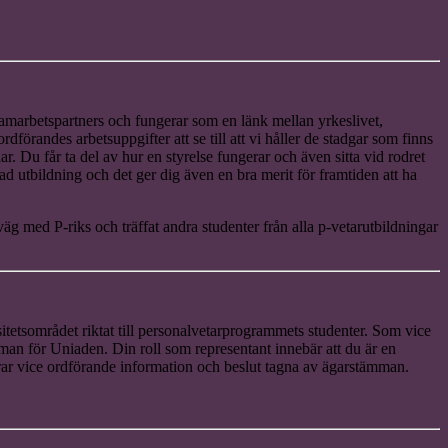
amarbetspartners och fungerar som en länk mellan yrkeslivet,
rdförandes arbetsuppgifter att se till att vi håller de stadgar som finns
Du får ta del av hur en styrelse fungerar och även sitta vid rodret
rad utbildning och det ger dig även en bra merit för framtiden att ha
t iväg med P-riks och träffat andra studenter från alla p-vetarutbildningar
itetsområdet riktat till personalvetarprogrammets studenter. Som vice
an för Uniaden. Din roll som representant innebär att du är en
r vice ordförande information och beslut tagna av ägarstämman.