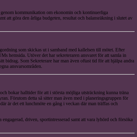
terad genom kommunikation om ekonomin och kontinuerliga
 att göra den årliga budgeten, resultat och balansräkning i slutet av
agordning som skickas ut i samband med kallelsen till mötet. Efter
LUMs hemsida. Utöver det har sekreteraren ansvaret för att samla in
sitt bidrag. Som Sekreterare har man även oftast tid för att hjälpa andra
de egna ansvarsområden.
h bokar halltider för att i största möjliga utsträckning kunna träna
lsyran. Förutom detta så sitter man även med i planeringsgruppen för
är är det ett lunchmöte en gång i veckan där man träffas och
 engagerad, driven, sportintresserad samt att vara lyhörd och försöka