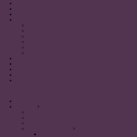
HEM
OM PLUM
FÖR STUDENTER
SAMARBETSPARTNERS
Akademikerförbundet SSR
Personalvetarstuderandes Riksförbund
Sveriges HR förening
Uniaden
Vision
Akavia
SOCIALA MEDIER
KONTAKT
Instagram
Facebook
linkedin
Meny
HEM
OM PLUM
Organisationsschema
Styrelsen 2023
Stadgar 2023
Styrelsen genom tiderna
Styrelsen 2022