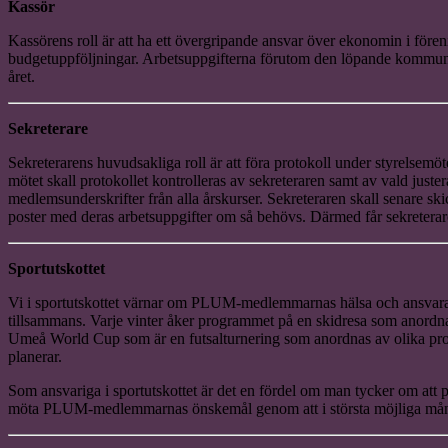
Kassör
Kassörens roll är att ha ett övergripande ansvar över ekonomin i fö
budgetuppföljningar. Arbetsuppgifterna förutom den löpande kommunikat
året.
Sekreterare
Sekreterarens huvudsakliga roll är att föra protokoll under styrelsemö
mötet skall protokollet kontrolleras av sekreteraren samt av vald juste
medlemsunderskrifter från alla årskurser. Sekreteraren skall senare skic
poster med deras arbetsuppgifter om så behövs. Därmed får sekreterar
Sportutskottet
Vi i sportutskottet värnar om PLUM-medlemmarnas hälsa och ansvarar för
tillsammans. Varje vinter åker programmet på en skidresa som anordnas a
Umeå World Cup som är en futsalturnering som anordnas av olika progr
planerar.
Som ansvariga i sportutskottet är det en fördel om man tycker om att 
möta PLUM-medlemmarnas önskemål genom att i största möjliga mån var