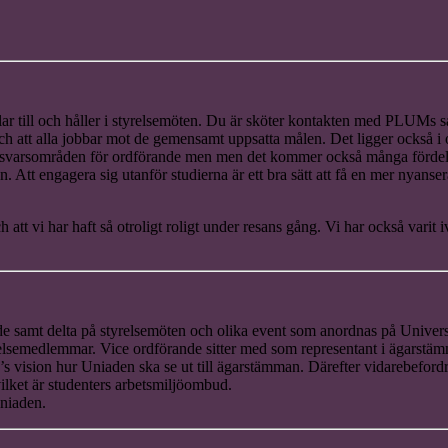
r till och håller i styrelsemöten. Du är sköter kontakten med PLUMs s
 och att alla jobbar mot de gemensamt uppsatta målen. Det ligger också i o
nsvarsområden för ordförande men men det kommer också många fördelar. 
. Att engagera sig utanför studierna är ett bra sätt att få en mer nyanse
g och att vi har haft så otroligt roligt under resans gång. Vi har också vari
nde samt delta på styrelsemöten och olika event som anordnas på Univers
elsemedlemmar. Vice ordförande sitter med som representant i ägarstämm
ion hur Uniaden ska se ut till ägarstämman. Därefter vidarebefordra
ket är studenters arbetsmiljöombud.
niaden.