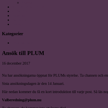
Akavia
SOCIALA MEDIER
KONTAKT
Instagram
Facebook
linkedin
Kategorier
Detta har hänt
Ansök till PLUM
16 december 2017
Nu har ansökningarna öppnat för PLUMs styrelse. Ta chansen och e
Sista ansökningsdagen är den 14 Januari.
Här nedan kommer du få en kort introduktion till varje post. Så läs no
Valberedning@plum.nu