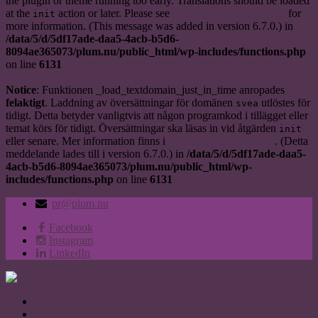
the plugin or theme running too early. Translations should be loaded
at the
action or later. Please see
Debugging in WordPress
for
init
more information. (This message was added in version 6.7.0.) in
/data/5/d/5df17ade-daa5-4acb-b5d6-
8094ae365073/plum.nu/public_html/wp-includes/functions.php
on line
6131
Notice
: Funktionen _load_textdomain_just_in_time anropades
felaktigt
. Laddning av översättningar för domänen
utlöstes för
svea
tidigt. Detta betyder vanligtvis att någon programkod i tillägget eller
temat körs för tidigt. Översättningar ska läsas in vid åtgärden
init
eller senare. Mer information finns i
Felsökning i WordPress
. (Detta
meddelande lades till i version 6.7.0.) in
/data/5/d/5df17ade-daa5-
4acb-b5d6-8094ae365073/plum.nu/public_html/wp-
includes/functions.php
on line
6131
pr@plum.nu
Facebook
Instagram
LinkedIn
HEM
OM PLUM