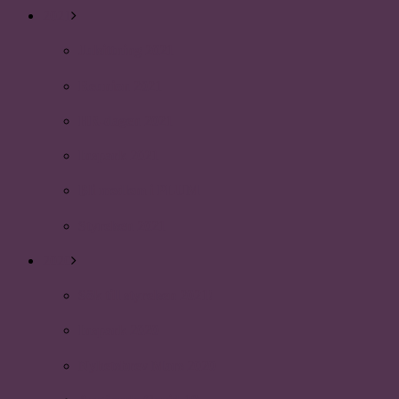
2021
Julsittning 2021
Reunion 2021
HR-dagen 2021
Inspark 2021
Bli medlem i PLUM
Styrelsen 2021
2020
Sök till styrelsen 2021!
Inspark 2020
Nyhetsbrev Mars 2020