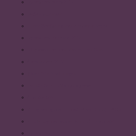
Nyhetsbrev Mars 2017
BetSek sittningen.
Lunchföreläsning med Academic Work.
Nyhetsbrev Februari 2017
Utbytesstudier med Victoria och Stina
Återsparken 2017
Bilder från julsittningen.
Det här är PLUMs nya styrelse!
Årsmöte 6/2!
Vi tog hem guldet i Umeå World Cup (UWC)!
PLUM tog med studenterna på pulkarace!
Nyhetsbrev januari 2017