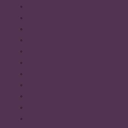
Vilken nollning!
Glad sommar!
Årets lärare.
Nyhetsbrevet Maj 2017
Riks-P
P-riks på besök.
Nyhetsbrev April 2017
PLUM Hoodies
P-festen
PLUM-tube förverkligas
Åre 2017