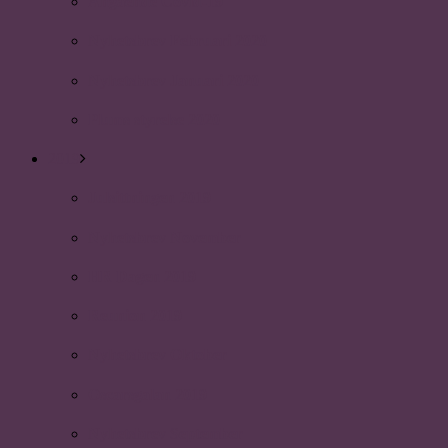
Angående Covid-19
Nyhetsbrev Februari 2020
Nyhetsbrev Januari 2020
Plums styrelse 2020
2019
Julsittningen 2019
Nyhetsbrev November
HR Dagen 2019
Reunion 2019
Nyhetsbrev Oktober
Oscarsgalan 2019
Nyhetsbrev September