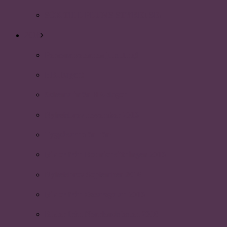
SÖK TILL PLUMS STYRELSE!
2016
Personalvetarnas julsitting!
HR-Dagen!
Schema inför HR-dagen
Nyhetsbrev november 2016
Tygpåsarna är här!
Bilder från Reunionsittningen 2016
Nyhetsbrev September 2016
Bilder från Oscarsgalan 2016
Bilder från Norrlandsfesten 2016