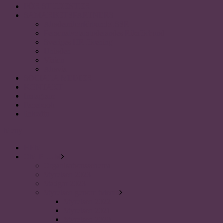
FÖR STUDENTER
SAMARBETSPARTNERS
Akademikerförbundet SSR
Personalvetarstuderandes Riksförbund
Sveriges HR förening
Uniaden
Vision
Akavia
SOCIALA MEDIER
KONTAKT
Instagram
Facebook
linkedin
Meny
HEM
OM PLUM
Organisationsschema
Styrelsen 2023
Stadgar 2023
Styrelsen genom tiderna
Styrelsen 2022
Styrelsen 2021
Styrelsen 2020