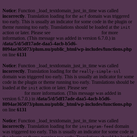
Notice
: Function _load_textdomain_just_in_time was called
incorrectly
. Translation loading for the
domain was triggered
acf
too early. This is usually an indicator for some code in the plugin or
theme running too early. Translations should be loaded at the
init
action or later. Please see
Debugging in WordPress
for more
information. (This message was added in version 6.7.0.) in
/data/5/d/5df17ade-daa5-4acb-b5d6-
8094ae365073/plum.nu/public_html/wp-includes/functions.php
on line
6131
Notice
: Function _load_textdomain_just_in_time was called
incorrectly
. Translation loading for the
really-simple-ssl
domain was triggered too early. This is usually an indicator for some
code in the plugin or theme running too early. Translations should be
loaded at the
action or later. Please see
Debugging in
init
WordPress
for more information. (This message was added in
version 6.7.0.) in
/data/5/d/5df17ade-daa5-4acb-b5d6-
8094ae365073/plum.nu/public_html/wp-includes/functions.php
on line
6131
Notice
: Function _load_textdomain_just_in_time was called
incorrectly
. Translation loading for the
domain
instagram-feed
was triggered too early. This is usually an indicator for some code in