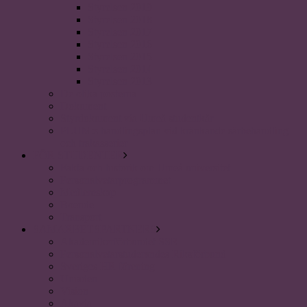
Styrelsen 2019
Styrelsen 2018
Styrelsen 2017
Styrelsen 2016
Styrelsen 2015
Styrelsen 2014
Styrelsen 2013
De olika posterna
Dokument
Styrdokument via Umeå studentkår
PLUM:s handlingsplan vid kränkande särbehandling
och trakasserier
FÖR STUDENTER
Fakta och historik om Umeå universitet
Personalvetarprogrammet
Medlemskap
Boende
Transport
SAMARBETSPARTNERS
Akademikerförbundet SSR
Personalvetarstuderandes Riksförbund
Sveriges HR förening
Uniaden
Vision
Akavia