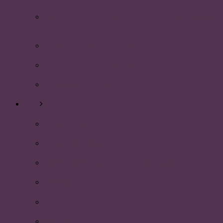
Video-reportage från p-vetarnas Beachturneringen
2015
Handlingar inför årsmötet
Umeå World Cup – i fotboll!
Kallelse till årsmötet 2016
2015
Halloweenfest 2015
Höstliga hälsningar
HR-dagen, P-riks årsmöte & finsittning på Rex
Nollning 2015
Årets lärare 2014-2015!
P-festen 2015