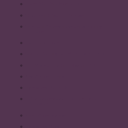
Bilder från Temafesten 2016
Så var den årliga PLUM-dagen!
Schema inför personalvetarnas nollning!
(uppdaterad)
Glad midsommar!
Sammanfattning av Brännbollsyran 2016
PLUM spelar i Brännbollsyran 2016!
Årsmöte med P-riks
Nyhetsbrev Maj 2016
Tvåornas återspark 2016 – med temat
pyjamasparty!
Kick-off med styrelsen
Nyhetsbrev Mars