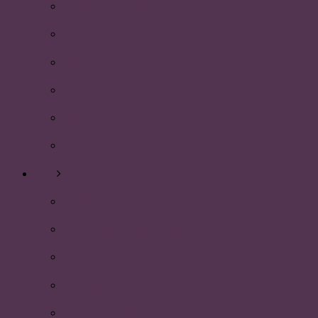
Månadens Plummare!
Vårsittning 2019
Nyhetsbrev januari 2019
Månadens Plummare!
Nyhetsbrev december 2018
Månadens Plummare!
2018
Julsittningen 2018
Ansök till Styrelsen 2019!
Nyhetsbrev november 2018
Reunion 2018
HR dagen 2018