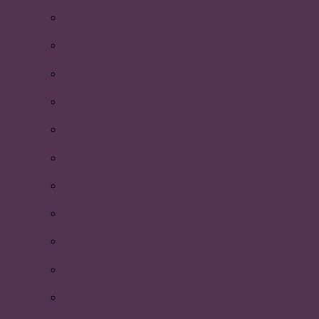
P-festen 2019
Beachvolleyboll 2019
Nyhetsbrev April 2019
Månadens Plummare!
Återsparken 2019
Certifieringsutbildning med Cut-e
Evenemang Våren 2019
Månadens Plummare!
Åre 2019
UWC (Umeå World Cup) 2019
Nyhetsbrev mars 2019