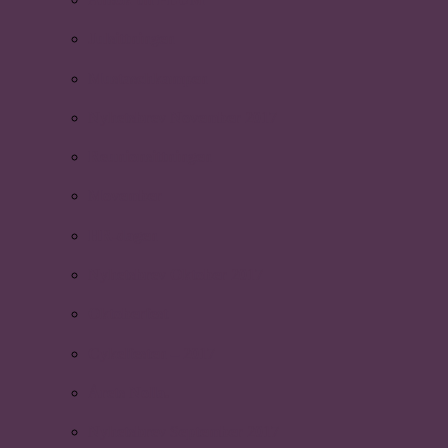
Julsittningen
Mustaschkampen
Nyhetsbrev November 2017
Reunionsittningen
Movember
HR-dagen
Nyhetsbrev Oktober 2017
Oktoberfest
Cykelfesten – 2017
Årets Nolla.
Nyhetsbrev September 2017