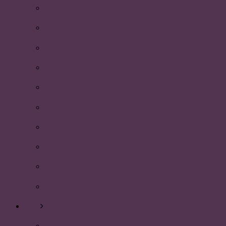
P-festen 2018
Nyhetsbrev april 2018
Återsparken
Nyhetsbrev mars 2018
Åre 2018
Beach party
Volleybollturnering
Umeå World Cup
Nyhetsbrev februari 2018
PLUMs nya styrelse
2017
Ansök till PLUM