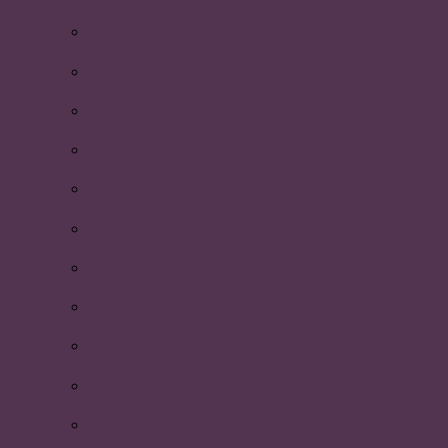
Nyhetsbrev oktober 2018
Cykelfesten HT18
Grilla med PLUM
Nyhetsbrev september 2018
Insparken 2018
Oscarsgalan 2018
Nyhetsbrev augusti 2018
Brännbollsyran 2018
Årets lärare 2018
Träning inför Brännbollsyran