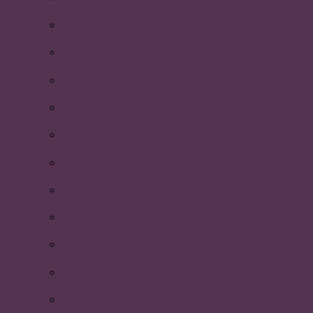
Första hjälpen-utbildning
Södertörns högskola
Föreläsning: Icke-verbal kommunikation
Morgonträning och frukostbuffé
P-riks årsmöte i Göteborg
Kickoff med styrelsen!
Återsparken av faddrarna!
Åre 2015!
Årsmötet 2015
Uniaden 2015
Beachvolleyboll