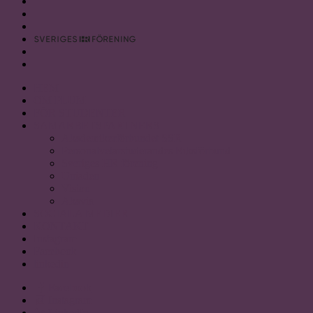
HEM
OM PLUM
FÖR STUDENTER
SAMARBETSPARTNERS
Akademikerförbundet SSR
Personalvetarstuderandes Riksförbund
Sveriges HR förening
Uniaden
Vision
Akavia
SOCIALA MEDIER
KONTAKT
Instagram
Facebook
linkedin
Facebook
Instagram
LinkedIn