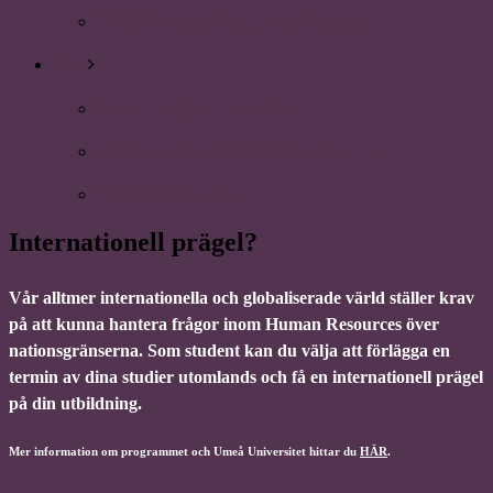
Föreläsning: CV och Personligt brev
2014
P-vetarnas julfirande 2014!
Studiebesök hos Västerbottens kuriren
Föreläsning i Etik
Internationell prägel?
Vår alltmer internationella och globaliserade värld ställer krav
på att kunna hantera frågor inom Human Resources över
nationsgränserna. Som student kan du välja att förlägga en
termin av dina studier utomlands och få en internationell prägel
på din utbildning.
Mer information om programmet och Umeå Universitet hittar du
HÄR
.