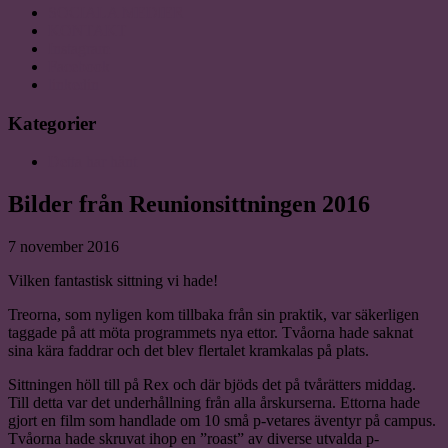
SOCIALA MEDIER
KONTAKT
Instagram
Facebook
linkedin
Kategorier
Detta har hänt
Bilder från Reunionsittningen 2016
7 november 2016
Vilken fantastisk sittning vi hade!
Treorna, som nyligen kom tillbaka från sin praktik, var säkerligen
taggade på att möta programmets nya ettor. Tvåorna hade saknat
sina kära faddrar och det blev flertalet kramkalas på plats.
Sittningen höll till på Rex och där bjöds det på tvårätters middag.
Till detta var det underhållning från alla årskurserna. Ettorna hade
gjort en film som handlade om 10 små p-vetares äventyr på campus.
Tvåorna hade skruvat ihop en ”roast” av diverse utvalda p-