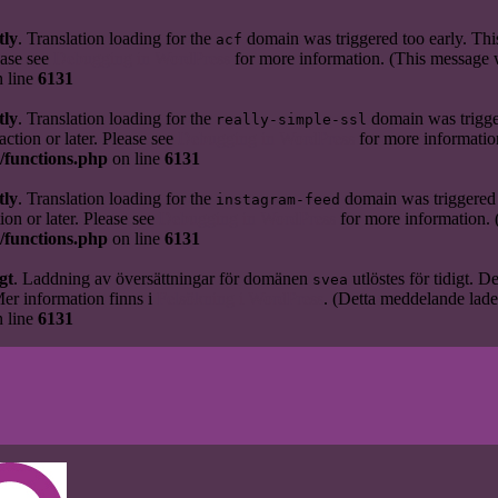
tly
. Translation loading for the
domain was triggered too early. This
acf
ease see
Debugging in WordPress
for more information. (This message w
 line
6131
tly
. Translation loading for the
domain was trigger
really-simple-ssl
action or later. Please see
Debugging in WordPress
for more informatio
/functions.php
on line
6131
tly
. Translation loading for the
domain was triggered t
instagram-feed
ion or later. Please see
Debugging in WordPress
for more information. 
/functions.php
on line
6131
gt
. Laddning av översättningar för domänen
utlöstes för tidigt. D
svea
Mer information finns i
Felsökning i WordPress
. (Detta meddelande lades 
 line
6131