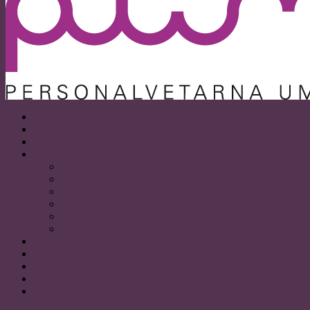
HEM
OM PLUM
FÖR STUDENTER
SAMARBETSPARTNERS
Akademikerförbundet SSR
Personalvetarstuderandes Riksförbund
Sveriges HR förening
Uniaden
Vision
Akavia
SOCIALA MEDIER
KONTAKT
Instagram
Facebook
linkedin