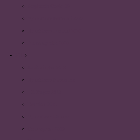
Angående Covid-19
Nyhetsbrev Februari 2020
Nyhetsbrev Januari 2020
Plums styrelse 2020
2019
Julsittningen 2019
Nyhetsbrev November
HR Dagen 2019
Reunion 2019
Nyhetsbrev Oktober
Oscarsgalan 2019