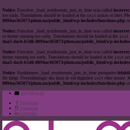
Notice
: Function _load_textdomain_just_in_time was called
incorrec
too early. Translations should be loaded at the
action or later. Pl
init
8094ae365073/plum.nu/public_html/wp-includes/functions.php
on
Notice
: Function _load_textdomain_just_in_time was called
incorrec
or theme running too early. Translations should be loaded at the
init
daa5-4acb-b5d6-8094ae365073/plum.nu/public_html/wp-includes
Notice
: Function _load_textdomain_just_in_time was called
incorrec
theme running too early. Translations should be loaded at the
act
init
daa5-4acb-b5d6-8094ae365073/plum.nu/public_html/wp-includes
Notice
: Funktionen _load_textdomain_just_in_time anropades
felakti
för tidigt. Översättningar ska läsas in vid åtgärden
eller senare. 
init
8094ae365073/plum.nu/public_html/wp-includes/functions.php
on
pr@plum.nu
Facebook
Instagram
LinkedIn