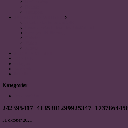
Medlemskap
Boende
Transport
SAMARBETSPARTNERS
Akademikerförbundet SSR
Personalvetarstuderandes Riksförbund
Sveriges HR förening
Uniaden
Vision
Akavia
SOCIALA MEDIER
KONTAKT
Instagram
Facebook
linkedin
Kategorier
Detta har hänt
242395417_4135301299925347_173786445
31 oktober 2021