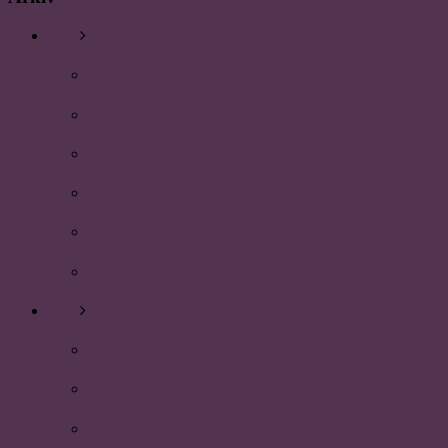
2021
Julsittning 2021
Reunion 2021
HR-dagen 2021
Inspark 2021
Bli medlem i PLUM
Styrelsen 2021
2020
Sök till styrelsen 2021!
Inspark 2020
Nyhetsbrev Mars 2020