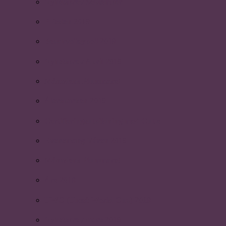
Nyhetsbrev September
P-festen 2019
Beachvolleyboll 2019
Nyhetsbrev April 2019
Månadens Plummare!
Återsparken 2019
Certifieringsutbildning med Cut-e
Evenemang Våren 2019
Månadens Plummare!
Åre 2019
UWC (Umeå World Cup) 2019
Nyhetsbrev mars 2019