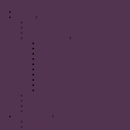
Meny
HEM
OM PLUM
Organisationsschema
Styrelsen 2023
Stadgar 2023
Styrelsen genom tiderna
Styrelsen 2022
Styrelsen 2021
Styrelsen 2020
Styrelsen 2019
Styrelsen 2018
Styrelsen 2017
Styrelsen 2016
Styrelsen 2015
Styrelsen 2014
Styrelsen 2013
De olika posterna
Dokument
Styrdokument via Umeå studentkår
PLUM:s handlingsplan vid kränkande särbehandling och 
FÖR STUDENTER
Fakta och historik om Umeå universitet
Personalvetarprogrammet